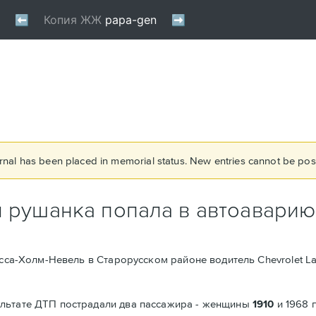
rnal has been placed in memorial status. New entries cannot be post
я рушанка попала в автоаварию
усса-Холм-Невель в Старорусском районе водитель Chevrolet L
ультате ДТП пострадали два пассажира - женщины
1910
и 1968 