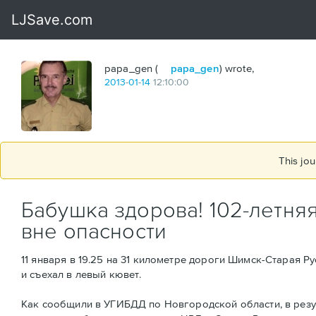
papa_gen (
papa_gen
) wrote,
2013
-
01
-
14
12:10:00
This jou
Бабушка здорова! 102-летня
вне опасности
11 января в 19.25 на 31 километре дороги Шимск-Старая Р
и съехал в левый кювет.
Как сообщили в УГИБДД по Новгородской области, в рез