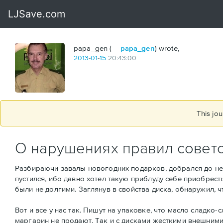
papa_gen (
papa_gen
) wrote,
2013
-
01
-
15
20:43:00
This jou
О нарушениях правил советс
Разбираючи завалы новогодних подарков, добрался до неп
пустился, ибо давно хотел такую приблуду себе приобресть
были не долгими. Заглянув в свойства диска, обнаружил, ч
Вот и все у нас так. Пишут на упаковке, что масло сладко
маргарин не продают. Так и с дисками жесткими внешними.