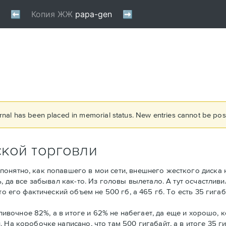
rnal has been placed in memorial status. New entries cannot be post
кой торговли
онятно, как попавшего в мои сети, внешнего жесткого диска н
, да все забывал как-то. Из головы вылетало. А тут осчастливи
то его фактический объем не 500 гб, а 465 гб. То есть 35 гига
-сливочное 82%, а в итоге и 62% не набегает, да еще и хорошо,
 На коробочке написано, что там 500 гигабайт, а в итоге 35 