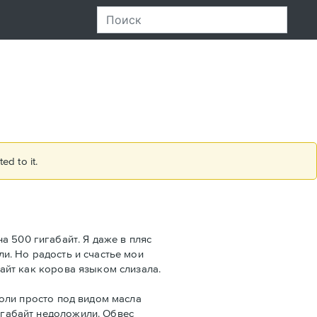
ed to it.
а 500 гигабайт. Я даже в пляс
ли. Но радость и счастье мои
байт как корова языком слизала.
 коли просто под видом масла
гигабайт недоложили. Обвес