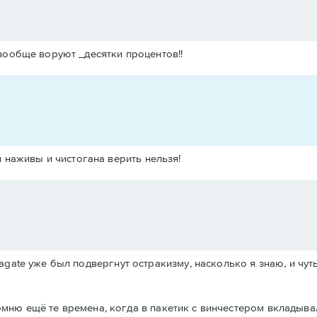
вообще воруют _десятки процентов!!
 наживы и чистогана верить нельзя!
agate уже был подвергнут остракизму, насколько я знаю, и чут
 помню ещё те времена, когда в пакетик с винчестером вкладывал