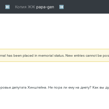
rnal has been placed in memorial status. New entries cannot be post
овье депутата Хинштейна. Не пора ли ему на диету? Как вы д