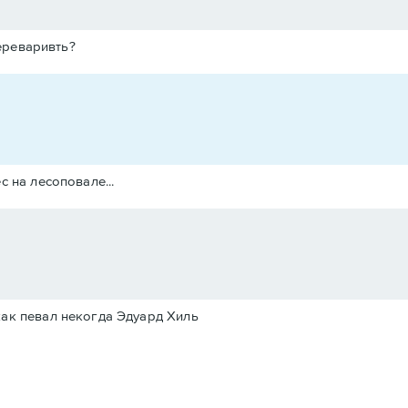
ереваривть?
 на лесоповале...
 как певал некогда Эдуард Хиль