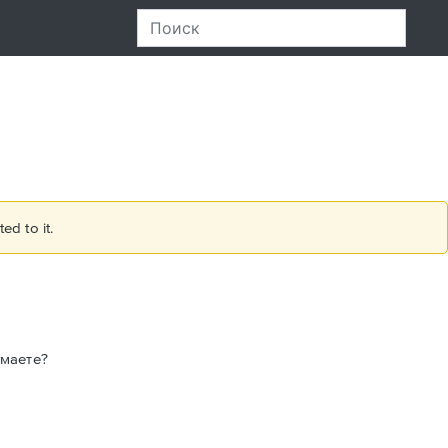
ed to it.
умаете?