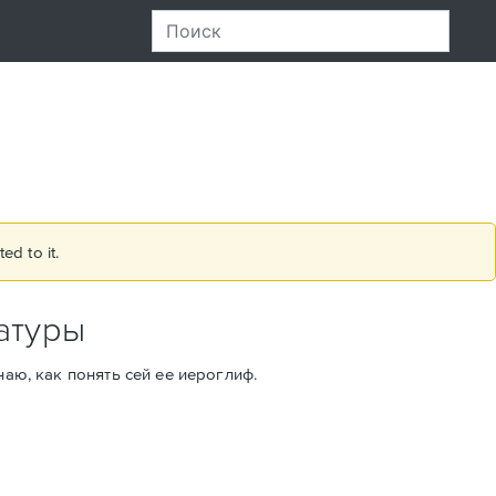
ed to it.
атуры
наю, как понять сей ее иероглиф.