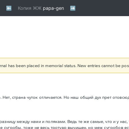
rnal has been placed in memorial status. New entries cannot be post
Нет, страна чуток отличается. Но наш общий дух прет отовсюд
азницу между нами и поляками. Ведь те же самые, что и у нас,
е сугробы, тоже не весь тротуар вычищен, но меж сугробов ес