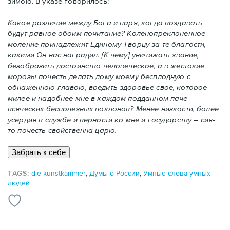
зимою. В указе говорилось:
Какое различие между Бога и царя, когда воздавать
будут равное обоим почитание? Коленопреклоненное
моление принадлежит Единому Творцу за те благости,
какими Он нас наградил. [К чему] уничижать звание,
безобразить достоинство человеческое, а в жестокие
морозы почесть делать дому моему бесплодную с
обнаженною главою, вредить здоровье свое, которое
милее и надобнее мне в каждом подданном паче
всяческих бесполезных поклонов? Менее низкости, более
усердия в службе и верности ко мне и государству – сия-
то почесть свойственна царю.
TAGS:
die kunstkammer
,
Думы о России
,
Умные слова умных
людей