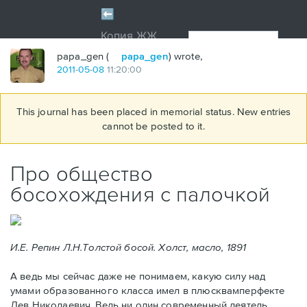
papa_gen (
papa_gen
) wrote,
2011
-
05
-
08
11:20:00
This journal has been placed in memorial status. New entries
cannot be posted to it.
Про общество
босохождения с палочкой
И.Е. Репин Л.Н.Толстой босой. Холст, масло, 1891
А ведь мы сейчас даже не понимаем, какую силу над
умами образованного класса имел в плюсквамперфекте
Лев Николаевич. Ведь ни один современный деятель