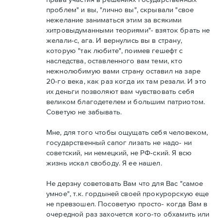
проблем" и вы, "лично вы", скрывали "свое
нежелание заниматься этим за всякими
хитровыдуманными теориями"- взяток брать не
желали-с, ага. И вернулись вы в страну,
которую "так любите", поимев гешефт с
наследства, оставленного вам теми, кто
нежнолюбимую вами страну оставил на заре
20-го века, как раз когда их там резали. И это
их деньги позволяют вам чувствовать себя
великом благодетелем и большим патриотом.
Советую не забывать.
Мне, для того чтобы ощущать себя человеком,
государственный сапог лизать не надо- ни
советский, ни немецкий, не РФ-ский. Я всю
жизнь искал свободу. Я ее нашел.
Не дерзну советовать Вам что для Вас "самое
умное", т.к. гордыней своей прокурорскую еще
не превзошел. Посоветую просто- когда Вам в
очередной раз захочется кого-то обхамить или