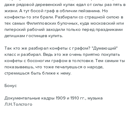
даже рядовой деревенский кулак едал от силы раз пять в
жизни. А тут босой граф в обличии пейзанина. Но
конфекты-то эти брали. Разбирали со страшной силою в
тех самых Филипповских булочных, куда московский или
питерский рабочий заходили только перед праздниками
детишкам гостинцев купить.
Так кто же разбирал конфеты с графом? "Думающий"
класс и разбирал. Ведь это же очень приятно покупать
конфеты с босоногим графом в толстовке. Тем самым ты
показываешь, что тоже печалуешься о народе,
стремишься быть ближе к нему.
Бонус
Документальные кадры 1909 и 1910 гг., музыка
Л.Н.Толстого