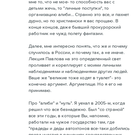
мне то, что не мое- то способность вас с
детьми жечь, то "личные поступки", то
организацию алиби… Странно это все, и пахнет
дурно, но по христиански я вас прощаю. В
конце концов, даже бывший прокурорский
работник не чужд полету фантазии.
Далее, мне интересно понять, что же и почему
случилось в России, и почему так, а не иначе.
Лекция Павлова на это определенный свет
проливает и кореллирует с моими личными
наблюдениями и наблюдениями других людей.
Ваше же "великие тоже ходят в туалет"- это
конечно аргумент. Аргуметище. Но я его не
принимаю.
Про "алиби" и "нуль". Я уехал в 2005-м, когда
решил что все безнадежно. Был "со страной"
все эти годы, в которые Вы, напомню,
работали на чужое государство там, где
"прадеды и деды автохтонов все-таки добились
права участия в решениях государственных