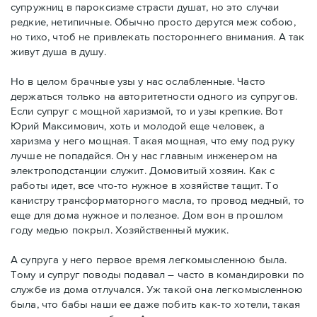
супружниц в пароксизме страсти душат, но это случаи
редкие, нетипичные. Обычно просто дерутся меж собою,
но тихо, чтоб не привлекать постороннего внимания. А так
живут душа в душу.
Но в целом брачные узы у нас ослабленные. Часто
держаться только на авторитетности одного из супругов.
Если супруг с мощной харизмой, то и узы крепкие. Вот
Юрий Максимович, хоть и молодой еще человек, а
харизма у него мощная. Такая мощная, что ему под руку
лучше не попадайся. Он у нас главным инженером на
электроподстанции служит. Домовитый хозяин. Как с
работы идет, все что-то нужное в хозяйстве тащит. То
канистру трансформаторного масла, то провод медный, то
еще для дома нужное и полезное. Дом вон в прошлом
году медью покрыл. Хозяйственный мужик.
А супруга у него первое время легкомысленною была.
Тому и супруг поводы подавал – часто в командировки по
службе из дома отлучался. Уж такой она легкомысленною
была, что бабы наши ее даже побить как-то хотели, такая