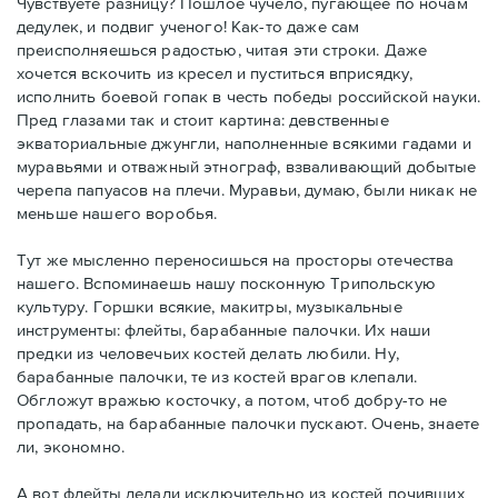
Чувствуете разницу? Пошлое чучело, пугающее по ночам
дедулек, и подвиг ученого! Как-то даже сам
преисполняешься радостью, читая эти строки. Даже
хочется вскочить из кресел и пуститься вприсядку,
исполнить боевой гопак в честь победы российской науки.
Пред глазами так и стоит картина: девственные
экваториальные джунгли, наполненные всякими гадами и
муравьями и отважный этнограф, взваливающий добытые
черепа папуасов на плечи. Муравьи, думаю, были никак не
меньше нашего воробья.
Тут же мысленно переносишься на просторы отечества
нашего. Вспоминаешь нашу посконную Трипольскую
культуру. Горшки всякие, макитры, музыкальные
инструменты: флейты, барабанные палочки. Их наши
предки из человечьих костей делать любили. Ну,
барабанные палочки, те из костей врагов клепали.
Обгложут вражью косточку, а потом, чтоб добру-то не
пропадать, на барабанные палочки пускают. Очень, знаете
ли, экономно.
А вот флейты делали исключительно из костей почивших