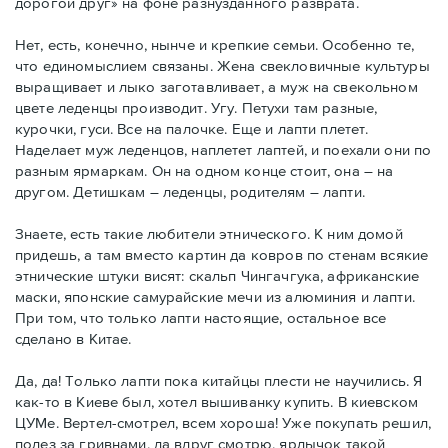
дорогой друг» на фоне разнузданного разврата.
Нет, есть, конечно, нынче и крепкие семьи. Особенно те,
что единомыслием связаны. Жена свекловичные культуры
выращивает и лыко заготавливает, а муж на свекольном
цвете леденцы производит. Угу. Петухи там разные,
курочки, гуси. Все на палочке. Еще и лапти плетет.
Наделает муж леденцов, наплетет лаптей, и поехали они по
разным ярмаркам. Он на одном конце стоит, она – на
другом. Детишкам – леденцы, родителям – лапти.
Знаете, есть такие любители этнического. К ним домой
придешь, а там вместо картин да ковров по стенам всякие
этнические штуки висят: скальп Чингачгука, африканские
маски, японские самурайские мечи из алюминия и лапти.
При том, что только лапти настоящие, остальное все
сделано в Китае.
Да, да! Только лапти пока китайцы плести не научились. Я
как-то в Киеве был, хотел вышиванку купить. В киевском
ЦУМе. Вертел-смотрел, всем хороша! Уже покупать решил,
полез за гривнами, да вдруг смотрю, ярлычок такой