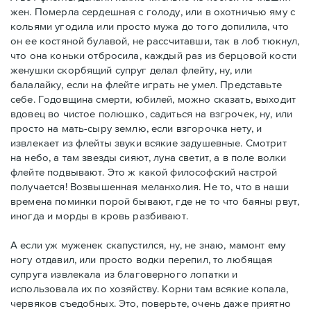
жен. Померла сердешная с голоду, или в охотничью яму с
кольями угодила или просто мужа до того допилила, что
он ее костяной булавой, не рассчитавши, так в лоб тюкнул,
что она коньки отбросила, каждый раз из берцовой кости
женушки скорбящий супруг делал флейту, ну, или
балалайку, если на флейте играть не умел. Представьте
себе. Годовщина смерти, юбилей, можно сказать, выходит
вдовец во чистое полюшко, садиться на взгрочек, ну, или
просто на мать-сыру землю, если взгорочка нету, и
извлекает из флейты звуки всякие задушевные. Смотрит
на небо, а там звезды сияют, луна светит, а в поле волки
флейте подвывают. Это ж какой философский настрой
получается! Возвышенная меланхолия. Не то, что в наши
времена поминки порой бывают, где не то что баяны рвут,
иногда и морды в кровь разбивают.
А если уж муженек скапустился, ну, не знаю, мамонт ему
ногу отдавил, или просто водки перепил, то любящая
супруга извлекала из благоверного лопатки и
использовала их по хозяйству. Корни там всякие копала,
червяков съедобных. Это, поверьте, очень даже приятно