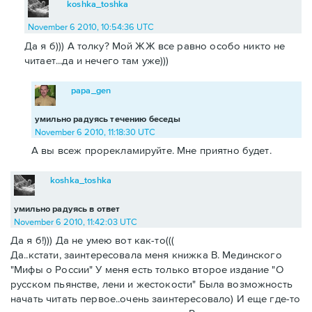
koshka_toshka
November 6 2010, 10:54:36 UTC
Да я б))) А толку? Мой ЖЖ все равно особо никто не
читает...да и нечего там уже)))
papa_gen
умильно радуясь течению беседы
November 6 2010, 11:18:30 UTC
А вы всеж прорекламируйте. Мне приятно будет.
koshka_toshka
умильно радуясь в ответ
November 6 2010, 11:42:03 UTC
Да я б!))) Да не умею вот как-то(((
Да..кстати, заинтересовала меня книжка В. Мединского
"Мифы о России" У меня есть только второе издание "О
русском пьянстве, лени и жестокости" Была возможность
начать читать первое..очень заинтересовало) И еще где-то