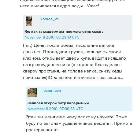
него выливается ведро воды... Ужас!
kornee_va
Re: как таксидермист-промысловик скажу
November 8 2010, 07:29:13 UTC
Гы :) День, после обеда, население вагона
дрыхнет. Проводник-грузин, пользуясь своим
ключом, открывает дверь купе, видит висящего
на крюкеудавленника (а хорошо был сделан -
сверху простыня, на голове кепка, снизу кеды
привязаны)Ю ьледнеет и начинает: ва...ва...ва...
papa_gen
наливая второй литр валерьянки
November 8 2010, 07:36:33 UTC
Этак вы меня еще чему плохому научите. Тоже
буду по вагонам удавленников вешать... Прямо в
растерянности.