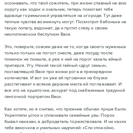
осознавать, что твой сожитель, при жизни славный на всю
округу как ходок и охальник, теперь помогает тебе
вдовице горемычной управляться на огороде. Тут даже
теплые чувства возникнуть могут. Посмотрит бабонька на
такую лопату, вздохнет, да и пустит слезу о своем
неолитическом беспутном Васе.
Это, поверьте, совсем даже не то, когда своего муженька
только-только на погост снесла, даже посуду после
поминок не помыла, а уже к ней на порог хахаль ейный
приперся. Угу. Некий такой тайный «друг семьи»,
поставлявший Васе при жизни рога в преизрядном
количестве. И вот он уже ей пуговички на блузке
расстегивает и всякие дерзкие места ей поглаживает. И
все это на кушеточке, аккурат под снабженным траурной
ленточкой портретом Васи.
Как хотите, но я считаю, что прежние обычаи лучше были.
Укрепляли устои и сплачивали семейные узы. Порок
бывал наказан, а добродетель торжествовала. И ни каких
тебе веночков и умильных надписей: «Спи спокойно,