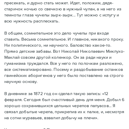
пресекать, и дурно стать может. Идет, положим, дядя-
старичок ночью со свечкою в нужный чулан, а на него из
темноты глаза чучелы зырк-зырк... Тут можно с испугу и
всю нужность расплескать.
В общем, сомнительное это дело чучелы при входе
ставить. Весьма сомнительное. И главное, никакого проку.
Ни политического, ни научного. Баловство какое-то.
Прямо детские забавы. Вот Николай Николаевич Миклухо-
Маклай совсем другой коленкор. Он за ради науки и
гуманизма труждался. Все у него по полочкам разложено,
все систематизировано. Посему и раздобывание останков
гвинейских аборигенов у него было поставлено на строго
научную основу.
В дневнике за 1872 год он сделал такую запись: «12
февраля. Сегодня был счастливый день для меня. Добыл 6
хорошо сохранившихся цельных черепов папуасов... Я
связал добытые черепа, прикрепив их к палке, и, несмотря
на сотни муравьев, взвалил добычу на плечи».