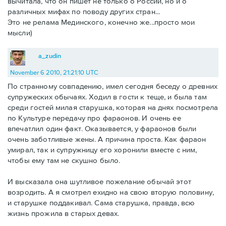
вычитала, что он пишет не только о России, но и о
различных мифах по поводу других стран...
Это не релама Мединского, конечно же...просто мои
мысли)
a_zudin
November 6 2010, 21:21:10 UTC
По странному совпадению, имел сегодня беседу о древних
супружеских обычаях. Ходил в гости к теще, и была там
среди гостей милая старушка, которая на днях посмотрела
по Культуре передачу про фараонов. И очень ее
впечатлил один факт. Оказывается, у фараонов были
очень заботливые жены. А причина проста. Как фараон
умирал, так и супружницу его хоронили вместе с ним,
чтобы ему там не скушно было.
И высказала она шутливое пожелание обычай этот
возродить. А я смотрел ехидно на свою вторую половину,
и старушке поддакивал. Сама старушка, правда, всю
жизнь прожила в старых девах.