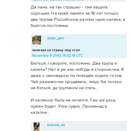
Да лано, не так страшно - там защита
хорошая. На моей памяти за 18 лет только
два трупав Российском раллии один калека, а
бьются постоянно.
papa_gen
залезая со страху под стол
November 8 2010, 14:42:18 UTC
Бються, говорите, постоянно. Два трупа и
калека? Нет я уж как-нибудь в стороночке. Я
даже с самоваром по поездам ходить готов.
Чай разливочно продавать, лишь бы только
не биться, да трупиком не стать.
И калекою быть не хочется. Там же уход
нужен будет. Утка-судно. Променад в
каталке...
kornee_va