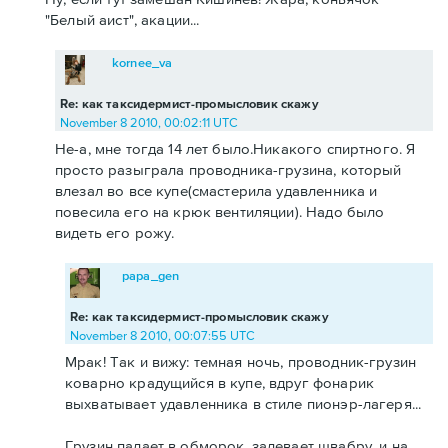
"Белый аист", акации...
kornee_va
Re: как таксидермист-промысловик скажу
November 8 2010, 00:02:11 UTC
Не-а, мне тогда 14 лет было.Никакого спиртного. Я
просто разыграла проводника-грузина, который
влезал во все купе(смастерила удавленника и
повесила его на крюк вентиляции). Надо было
видеть его рожу.
papa_gen
Re: как таксидермист-промысловик скажу
November 8 2010, 00:07:55 UTC
Мрак! Так и вижу: темная ночь, проводник-грузин
коварно крадущийся в купе, вдруг фонарик
выхватывает удавленника в стиле пионэр-лагеря...
Грузин падает в обморок, задевает швабру, и на