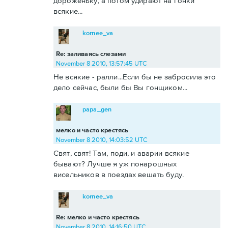
дороженьку, а потом удирают на гонки
всякие...
kornee_va
Re: заливаясь слезами
November 8 2010, 13:57:45 UTC
Не всякие - ралли...Если бы не забросила это
дело сейчас, были бы Вы гонщиком...
papa_gen
мелко и часто крестясь
November 8 2010, 14:03:52 UTC
Свят, свят! Там, поди, и аварии всякие
бывают? Лучше я уж понарошных
висельников в поездах вешать буду.
kornee_va
Re: мелко и часто крестясь
November 8 2010, 14:16:50 UTC