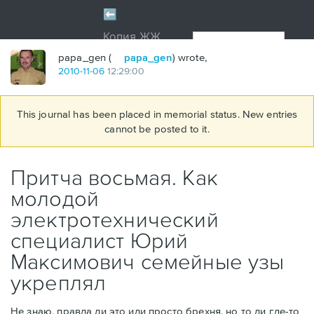
papa_gen (
papa_gen
) wrote,
2010
-
11
-
06
12:29:00
This journal has been placed in memorial status. New entries
cannot be posted to it.
Притча восьмая. Как
молодой
электротехнический
специалист Юрий
Максимович семейные узы
укреплял
Не знаю, правда ли это или просто брехня, но то ли где-то