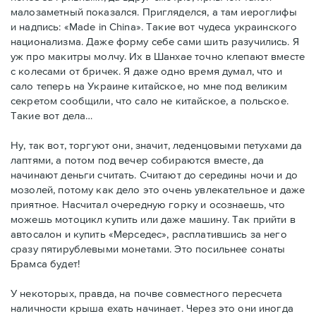
малозаметный показался. Пригляделся, а там иероглифы
и надпись: «Made in China». Такие вот чудеса украинского
национализма. Даже форму себе сами шить разучились. Я
уж про макитры молчу. Их в Шанхае точно клепают вместе
с колесами от бричек. Я даже одно время думал, что и
сало теперь на Украине китайское, но мне под великим
секретом сообщили, что сало не китайское, а польское.
Такие вот дела…
Ну, так вот, торгуют они, значит, леденцовыми петухами да
лаптями, а потом под вечер собираются вместе, да
начинают деньги считать. Считают до середины ночи и до
мозолей, потому как дело это очень увлекательное и даже
приятное. Насчитал очередную горку и осознаешь, что
можешь мотоцикл купить или даже машину. Так прийти в
автосалон и купить «Мерседес», расплатившись за него
сразу пятирублевыми монетами. Это посильнее сонаты
Брамса будет!
У некоторых, правда, на почве совместного пересчета
наличности крыша ехать начинает. Через это они иногда