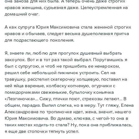
она заноза для них была. А теперь очень даже строгих
нравов женщина, сурьезная даже. Целеустремленная на
домашний очаг.
А как супруга Юрия Максимовича стала жениной строгих
нравов и обычаев, следует весьма душеполезная притча
для подрастающего поколения.
Я, знаете ли, люблю для прогулок душевный выбрать
закоулок. Вот и в тот раз такой выбрал. Поругамшись я
был с супругою, и чтоб не пришибить ее ненароком,
решил себе небольшой пикничок устроить. Сел на
травушку, расстелил скатерочку холщевую, поставил на
ней яйца вареные, колбаску копченую, огурчики с
помидорчиками свеженькие, бутылочку коньячка
«Лезгиночка»… Сижу, птички поют, стрекозы летают… В
общем, парадиз. Выпил слегка, но в меру. Тут гляжу, Елена
Александровна по тропиночке идет, жена, значит, нашего
Юрия Максимовича. Во думаю, клюква, с чегой-то она в
таких местах ходить-то стала? Ну, пока она приближалась,
я еще две стопочки тяпнуть успел.