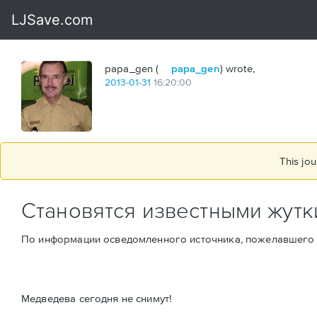
papa_gen (
papa_gen
) wrote,
2013
-
01
-
31
16:20:00
This jou
Становятся известными жут
По информации осведомленного источника, пожелавшего о
Медведева сегодня не снимут!