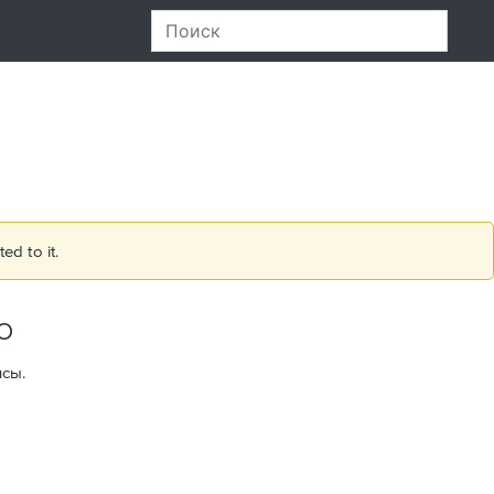
ed to it.
о
сы.