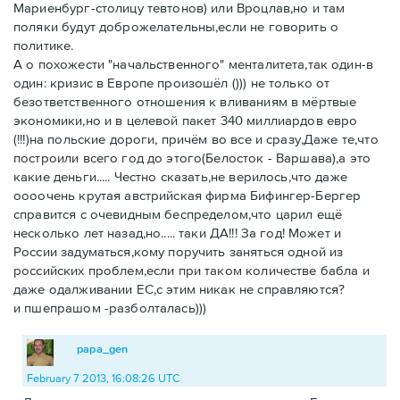
Мариенбург-столицу тевтонов) или Вроцлав,но и там
поляки будут доброжелательны,если не говорить о
политике.
А о похожести "начальственного" менталитета,так один-в
один: кризис в Европе произошёл ())) не только от
безответственного отношения к вливаниям в мёртвые
экономики,но и в целевой пакет 340 миллиардов евро
(!!!)на польские дороги, причём во все и сразу,Даже те,что
построили всего год до этого(Белосток - Варшава),а это
какие деньги..... Честно сказать,не верилось,что даже
оооочень крутая австрийская фирма Бифингер-Бергер
справится с очевидным беспределом,что царил ещё
несколько лет назад,но..... таки ДА!!! За год! Может и
России задуматься,кому поручить заняться одной из
российских проблем,если при таком количестве бабла и
даже одалживании ЕС,с этим никак не справляются?
и пшепрашом -разболталась)))
papa_gen
February 7 2013, 16:08:26 UTC