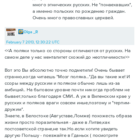
много этнических русских. Не "понаехавших",
а именно польских по рождению граждан.
Очень много православных церквей.
Olga _R
February 7 2013, 12:30:22 UTC
<<А поляки только со стороны отличаются от русских. На
самом деле у нас менталитет схожий до неотличимости>>
Вот это Вы абсолютно точно подметили! Очень бывает
странно,когда читаешь "Мозг поляка..."Да вы такие же! И
ссоры между русским и поляком обычно лишь из-за
амбиций.. На бытовом уровне почти никогда проблем не
бывает,только благодаря СМИ.. А уж в Виленском крае у
русских и поляков враги совсем иные,поэтому и "терпим-
дружим".
Знаете, в Белостоке (Августаве,Ломже) похожесть образа
жизни просто поразительная - даже в Литве,как
постсоветской стране,не так.Но.если хотите увидеть
другую Польшу - поезжайте в Гданьск ( посмотрите