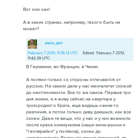
Вот оно как!
А в каких странах, например, такого быть не
может?
papa_gen
February 7 2013, 11:35:13 UTC
Edited: February 7 2013,
11:42:39 UTC
В Германии, во Франции, в Чехии.
А поляки только со стороны отличаются от
русских. На самом деле у нас менталитет схожий
до неотличимости. Все то же самое. Первые три
дня жизни, а я живу сейчас на квартире у
троюродного брата, еще видишь какие-то
различия, а потом только диву даешься, как все
схоже. Даже те вещи, что у нас и у них возникли
после краха коммунизма (наши мини-рынки и
"галлерейки" у поляков), схожи до
неотличимости. Разве что пишут латиницей, да