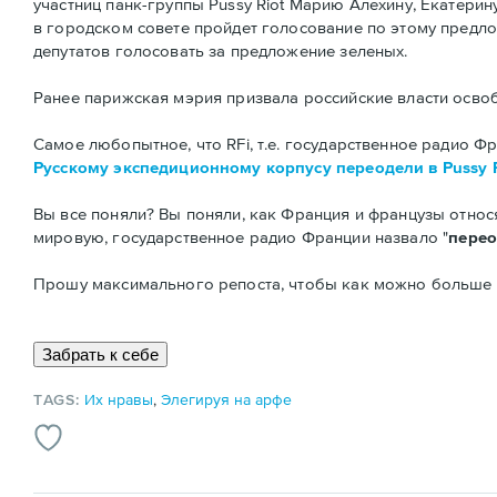
участниц панк-группы Pussy Riot Марию Алехину, Екатери
в городском совете пройдет голосование по этому предло
депутатов голосовать за предложение зеленых.
Ранее парижская мэрия призвала российские власти освоб
Самое любопытное, что RFi, т.е. государственное радио Фр
Русскому экспедиционному корпусу переодели в Pussy 
Вы все поняли? Вы поняли, как Франция и французы относ
мировую, государственное радио Франции назвало "
пере
Прошу максимального репоста, чтобы как можно больше л
TAGS:
Их нравы
,
Элегируя на арфе