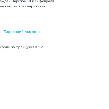
аждан Парижа». 11 и 12 февраля
призвавшей всех парижских
 "
Парижский памятник
кровь за французов в 1-ю