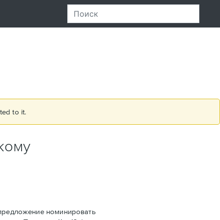
ed to it.
кому
а предложение номинировать