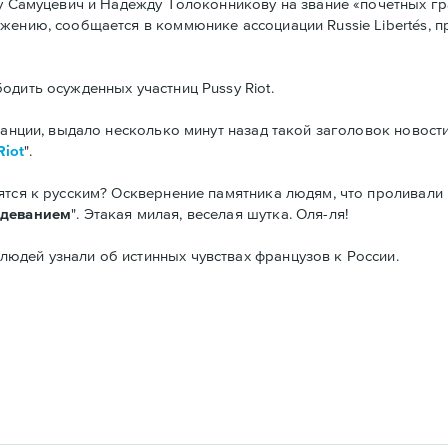
ну Самуцевич и Надежду Толоконникову на звание «почетных гр
жению, сообщается в коммюнике ассоциации Russie Libertés, 
одить осужденных участниц Pussy Riot.
анции, выдало несколько минут назад такой заголовок новости:
Riot
".
ятся к русским? Осквернение памятника людям, что проливали 
одеванием
". Этакая милая, веселая шутка. Оля-ля!
юдей узнали об истинных чувствах французов к России.