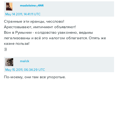
madeleine_444
May 14 2011, 14:41:11 UTC
Странные эти иранцы, чесслово!
Арестовывают, импичмент объявляют!
Вон в Румынии - колдовство узаконено, ведьмы
легализованы и всё это налогом облагается. Опять же
казне польза!
:))
malck
May 15 2011, 06:34:29 UTC
По-моему, они там все упоротые.