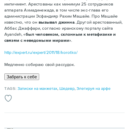
импичмент. Арестованы как минимум 25 сотрудников
аппарата Ахмадинежада, в том числе экс-глава его
администрации Эсфандияр Рахим Машайе. Про Машайе
известно, что он
вызывал джинна
. Другой арестованный,
Аббас Джаффари, согласно иранскому порталу сайта
Ayandeh, «
был человеком, склонным к метафизике и
связям с неведомыми мирами
».
http://expert.ru/expert/2011/18/korotko/
Медленно собираю свой рассудок.
TAGS:
Записки на манжетах
,
Шедевр
,
Элегируя на арфе