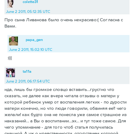
colette31
June 2 2011, 05:12:35 UTC
Про сына Ливанова было очень некрасиво:( Согласна с
Вами.
papa_gen
June 2 2011, 15:02:10 UTC
:(((
ta11a
June 2 2011, 06:17:54 UTC
нда, лишь бы громкое словцо вставить...грустно что
сказать, не далее как вчера читала отзывы о матери у
которой ребенок умер от воспаления легких - по дурости
матери конечно, но что люди говорили, обвиняя ее!! чего
желали! как будто она не понесла уже самое страшное из
наказаний... а Вы о воспитании...эх... и тут тоже самое. Для
чего упоминание - для того чтоб статья получилась
смачной. А уж о нравственности, отсутствием которой