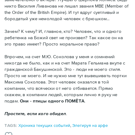
никто Василия Ливанова не лишал звания MBE (Member of
the Order of the British Empire). И тут вдруг суетливый и
бородатый уже немолодой человек с брюшком...
Зачем? К чему? И, главное, кто? Человек, что и одного
ребетенка на Божий свет не произвел? Так какое он на
это право имеет? Просто моральное право?
Впрочем, на счет М.Ю. Соколова у меня и сомнений
никогда не было, как и на счет Марата Гельмана вкупе с
гражданской Бакушинской. Это - люди не моего стиля.
Просто не моего. И не нужно мне тут вывешивать портки
Максима Соколова. Этот человек оказался в той
компании, что всячески от него отбивается. Прямо
скажем, в компании людей, которым лично я руку не
подам.
Они - птицы одного ПОМЁТА
.
Простите, если кого обидел
.
TAGS:
Хроника текущих событий
,
Элегируя на арфе