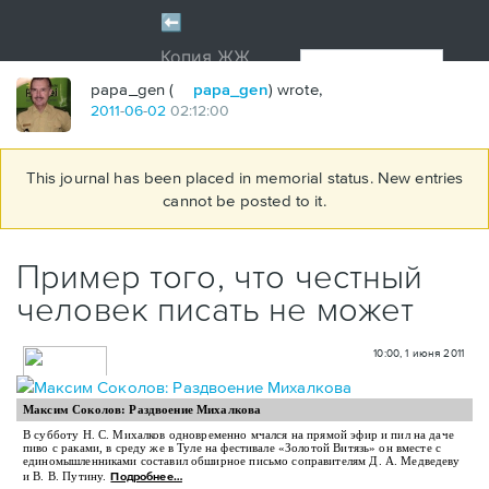
papa_gen (
papa_gen
) wrote,
2011
-
06
-
02
02:12:00
This journal has been placed in memorial status. New entries
cannot be posted to it.
Пример того, что честный
человек писать не может
10:00, 1 июня 2011
Максим Соколов: Раздвоение Михалкова
В субботу Н. С. Михалков одновременно мчался на прямой эфир и пил на даче
пиво с раками, в среду же в Туле на фестивале «Золотой Витязь» он вместе с
единомышленниками составил обширное письмо соправителям Д. А. Медведеву
и В. В. Путину.
Подробнее…