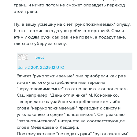
грань, и ничто потом не сможет оправдать переход
этой грани.
Ну, а вашу усмешку на счет "рукопожимаемых" опущу.
Я этот термин всегда употребляю с иронией. Сам я
этим людям руки как раз и не подам, а подадут мне,
так свою уберу за спину.
trout
June 2 2011, 22:29:12 UTC
Эпитет "рукопожимаемые" они приобрели как раз
из-за частого употребления ими термина
"нерукопожимаемые" по отношению к оппонентам.
См., например, "День отличника" М. Кононенко.
Теперь даже случайное употребление кем-либо
слова "нерукопожимаемый" приводит к свисту и
улюлюканью в среде "почвенников". См. реакцию
"патриотического" интернета на соответствующие
слова Медведева о Каддафи.
Поэтому желание "не подать руки" "рукопожатным"