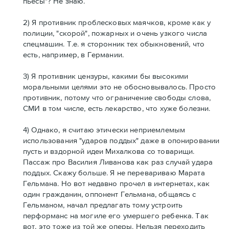
пьесы"? Не знаю.
2) Я противник проблесковых маячков, кроме как у
полиции, "скорой", пожарных и очень узкого числа
спецмашин. Т.е. я сторонник тех обыкновений, что
есть, например, в Германии.
3) Я противник цензуры, какими бы высокими
моральными целями это не обосновывалось. Просто
противник, потому что ограничение свободы слова,
СМИ в том числе, есть лекарство, что хуже болезни.
4) Однако, я считаю этически неприемлемым
использования "ударов поддых" даже в опонировании
пусть и вздорной идеи Михалкова со товарищи.
Пассаж про Василия Ливанова как раз случай удара
поддых. Скажу больше. Я не перевариваю Марата
Гельмана. Но вот недавно прочел в интернетах, как
один гражданин, оппонент Гельмана, общаясь с
Гельманом, начал предлагать тому устроить
перформанс на могиле его умершего ребенка. Так
вот, это тоже из той же оперы. Нельзя переходить