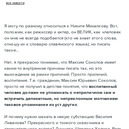
все новости
Я могу по разному относиться к Никите Михалкову. Вот,
положим, как режиссер и актер, он ВЕЛИК, как члеловек
он мне не всегда подобается (кто не знает этого слова,
отношу их к словарю славянского языка), но писать
такое...
Нет, я прекрасно понимаю, что Максим Соколов имеет
какие-то внутренние причины писать так, но это
выхождение за рамки приличий. Просто приличий,
воспитания. Т.е. гражданин, Максим Юрьевич Соколов,
просто не получил в детстве понятия, что
воспитанный
человек должен не упоминать о неприличном сам и
встречать деликатным, но непреклонным молчанием
таковое упоминание из уст других
.
И почему нужно макать в некую субстанцию Василия
Ливанова? Прекрасного и тонкого сказочника и
замечательного актера? Лучшего Шерлока Холмса. Ведь