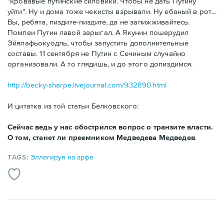
"кровавые путинские силовики. Чтобы не дать Путину
уйти". Ну и дома тоже чекисты взрывали. Ну ебаный в рот...
Вы, ребята, пиздите-пиздите, да не запижживайтесь.
Помпеи Путин лавой зарыгал. А Якунин пошерудил
Эйялафьокуодль, чтобы запустить дополнительные
составы. 11 сентября не Путин с Сечиным случайно
организовали. А то глядишь, и до этого допиздимся.
http://becky-sharpe.livejournal.com/932890.html
И цитатка из той статьи Белковского:
Сейчас ведь у нас обострился вопрос о транзите власти.
О том, станет ли преемником Медведева Медведев
.
TAGS:
Эллегируя на арфе