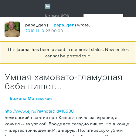
papa_gen (
papa_gen
) wrote,
2010
-
11
-
10
23:00:00
This journal has been placed in memorial status. New entries
cannot be posted to it.
Умная хамовато-гламурная
баба пишет...
Божена Монакская
http://www.ej.ru/?a=note&id=10538
Белковский в статье про Кашина начал за здравие, а
кончил -- за упокой. Вроде все складно пишет. Но в конце
-- жертвоприношения.И, цитирую, Политковскую убили