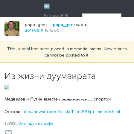
papa_gen (
papa_gen
) wrote,
2011
-
06
-
11
16:15:00
This journal has been placed in memorial status. New entries
cannot be posted to it.
Из жизни дуумвирата
Медведев и Путин вместе
...
...спортом.
позанимались
Отсюда:
http://newsru.com/russia/11jun2011/putinmedv.html
TAGS:
Элегируя на арфе