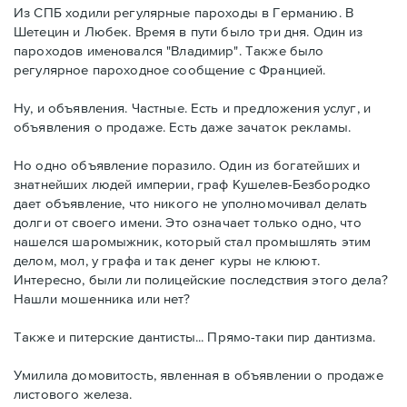
Из СПБ ходили регулярные пароходы в Германию. В
Шетецин и Любек. Время в пути было три дня. Один из
пароходов именовался "Владимир". Также было
регулярное пароходное сообщение с Францией.
Ну, и объявления. Частные. Есть и предложения услуг, и
объявления о продаже. Есть даже зачаток рекламы.
Но одно объявление поразило. Один из богатейших и
знатнейших людей империи, граф Кушелев-Безбородко
дает объявление, что никого не уполномочивал делать
долги от своего имени. Это означает только одно, что
нашелся шаромыжник, который стал промышлять этим
делом, мол, у графа и так денег куры не клюют.
Интересно, были ли полицейские последствия этого дела?
Нашли мошенника или нет?
Также и питерские дантисты... Прямо-таки пир дантизма.
Умилила домовитость, явленная в объявлении о продаже
листового железа.