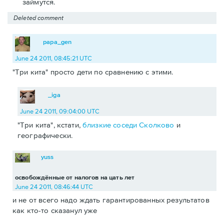
займутся.
Deleted comment
papa_gen
June 24 2011, 08:45:21 UTC
"Три кита" просто дети по сравнению с этими.
_iga
June 24 2011, 09:04:00 UTC
"Три кита", кстати,
близкие соседи Сколково
и
географически.
yuss
освобождённые от налогов на цать лет
June 24 2011, 08:46:44 UTC
и не от всего надо ждать гарантированных результатов
как кто-то сказанул уже