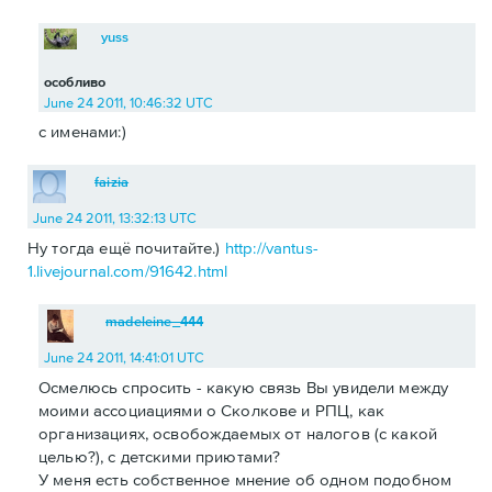
yuss
особливо
June 24 2011, 10:46:32 UTC
с именами:)
faizia
June 24 2011, 13:32:13 UTC
Ну тогда ещё почитайте.)
http://vantus-
1.livejournal.com/91642.html
madeleine_444
June 24 2011, 14:41:01 UTC
Осмелюсь спросить - какую связь Вы увидели между
моими ассоциациями о Сколкове и РПЦ, как
организациях, освобождаемых от налогов (с какой
целью?), с детскими приютами?
У меня есть собственное мнение об одном подобном