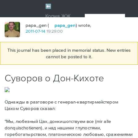
papa_gen (
papa_gen
) wrote,
2011
-
07
-
14
19:29:00
This journal has been placed in memorial status. New entries
cannot be posted to it.
Суворов о Дон-Кихоте
Однажды в разговоре с генерал-квартирмейстером
Цахом Суворов сказал:
"Мы, любезный Цах, донкишотствуем все (mir alle
donquischotienen), и над нашими глупостями,
горебогатырством, платоническою любовью, сражениями