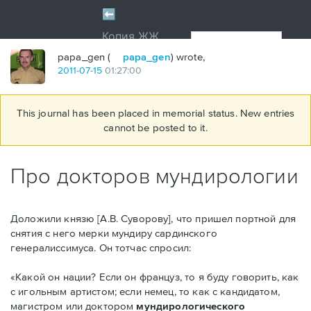
papa_gen (
papa_gen
) wrote,
2011
-
07
-
15
01:27:00
This journal has been placed in memorial status. New entries
cannot be posted to it.
Про докторов мундирологии
Доложили князю [А.В. Суворову], что пришел портной для
снятия с него мерки мундиру сардинского
генералиссимуса. Он тотчас спросил:
«Какой он нации? Если он француз, то я буду говорить, как
с игольным артистом; если немец, то как с кандидатом,
магистром или доктором
мундирологического