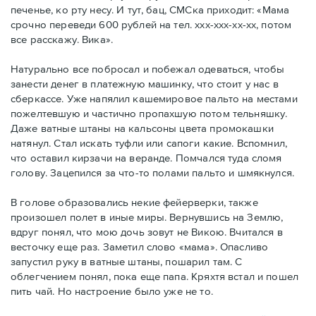
печенье, ко рту несу. И тут, бац, СМСка приходит: «Мама
срочно переведи 600 рублей на тел. ххх-ххх-хх-хх, потом
все расскажу. Вика».
Натурально все побросал и побежал одеваться, чтобы
занести денег в платежную машинку, что стоит у нас в
сберкассе. Уже напялил кашемировое пальто на местами
пожелтевшую и частично пропахшую потом тельняшку.
Даже ватные штаны на кальсоны цвета промокашки
натянул. Стал искать туфли или сапоги какие. Вспомнил,
что оставил кирзачи на веранде. Помчался туда сломя
голову. Зацепился за что-то полами пальто и шмякнулся.
В голове образовались некие фейерверки, также
произошел полет в иные миры. Вернувшись на Землю,
вдруг понял, что мою дочь зовут не Викою. Вчитался в
весточку еще раз. Заметил слово «мама». Опасливо
запустил руку в ватные штаны, пошарил там. С
облегчением понял, пока еще папа. Кряхтя встал и пошел
пить чай. Но настроение было уже не то.