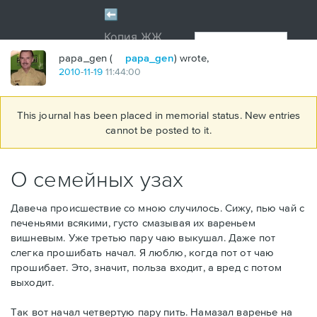
papa_gen (
papa_gen
) wrote,
2010
-
11
-
19
11:44:00
This journal has been placed in memorial status. New entries
cannot be posted to it.
О семейных узах
Давеча происшествие со мною случилось. Сижу, пью чай с
печеньями всякими, густо смазывая их вареньем
вишневым. Уже третью пару чаю выкушал. Даже пот
слегка прошибать начал. Я люблю, когда пот от чаю
прошибает. Это, значит, польза входит, а вред с потом
выходит.
Так вот начал четвертую пару пить. Намазал варенье на