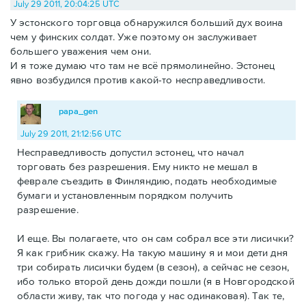
July 29 2011, 20:04:25 UTC
У эстонского торговца обнаружился больший дух воина
чем у финских солдат. Уже поэтому он заслуживает
большего уважения чем они.
И я тоже думаю что там не всё прямолинейно. Эстонец
явно возбудился против какой-то несправедливости.
papa_gen
July 29 2011, 21:12:56 UTC
Несправедливость допустил эстонец, что начал
торговать без разрешения. Ему никто не мешал в
феврале съездить в Финляндию, подать необходимые
бумаги и установленным порядком получить
разрешение.
И еще. Вы полагаете, что он сам собрал все эти лисички?
Я как грибник скажу. На такую машину я и мои дети дня
три собирать лисички будем (в сезон), а сейчас не сезон,
ибо только второй день дожди пошли (я в Новгородской
области живу, так что погода у нас одинаковая). Так те,