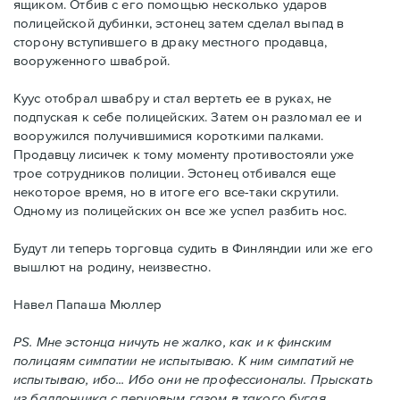
ящиком. Отбив с его помощью несколько ударов
полицейской дубинки, эстонец затем сделал выпад в
сторону вступившего в драку местного продавца,
вооруженного шваброй.
Куус отобрал швабру и стал вертеть ее в руках, не
подпуская к себе полицейских. Затем он разломал ее и
вооружился получившимися короткими палками.
Продавцу лисичек к тому моменту противостояли уже
трое сотрудников полиции. Эстонец отбивался еще
некоторое время, но в итоге его все-таки скрутили.
Одному из полицейских он все же успел разбить нос.
Будут ли теперь торговца судить в Финляндии или же его
вышлют на родину, неизвестно.
Навел Папаша Мюллер
PS. Мне эстонца ничуть не жалко, как и к финским
полицаям симпатии не испытываю. К ним симпатий не
испытываю, ибо... Ибо они не профессионалы. Прыскать
из баллончика с перцовым газом в такого бугая...