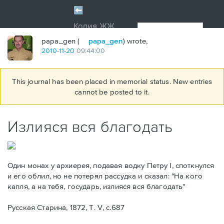
papa_gen (
papa_gen
) wrote,
2010
-
11
-
20
09:44:00
This journal has been placed in memorial status. New entries
cannot be posted to it.
Излияся вся благодать
Один монах у архиерея, подавая водку Петру I, споткнулся
и его облил, но не потерял рассудка и сказал: "На кого
капля, а на тебя, государь, излияся вся благодать"
Русская Старина, 1872, Т. V, с.687