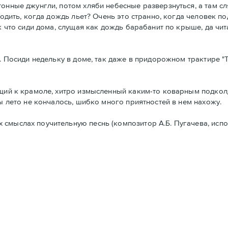
онные джунгли, потом хляби небесные разверзнуться, а там сл
ходить, когда дождь льет? Очень это странно, когда человек п
к что сиди дома, слущая как дождь барабанит по крыше, да чит
т. Посиди недельку в доме, так даже в придорожном трактире 
дущий к крамоле, хитро измысленный каким-то коварным подко
бы лето не кончалось, шибко много приятностей в нем нахожу.
смыслах поучительную песнь (композитор А.Б. Пугачева, испол