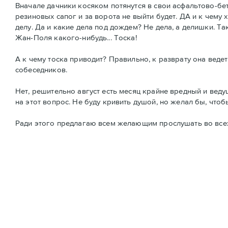
Вначале дачники косяком потянутся в свои асфальтово-бет
резиновых сапог и за ворота не выйти будет. ДА и к чему 
делу. Да и какие дела под дождем? Не дела, а делишки. Та
Жан-Поля какого-нибудь... Тоска!
А к чему тоска приводит? Правильно, к разврату она веде
собеседников.
Нет, решительно август есть месяц крайне вредный и ве
на этот вопрос. Не буду кривить душой, но желал бы, что
Ради этого предлагаю всем желающим прослушать во всех 