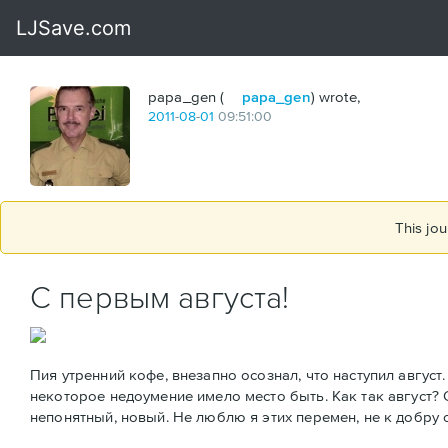
papa_gen (
papa_gen
) wrote,
2011
-
08
-
01
09:51:00
This jou
С первым августа!
Пия утренний кофе, внезапно осознал, что наступил август
некоторое недоумение имело место быть. Как так август? С
непонятный, новый. Не люблю я этих перемен, не к добру о