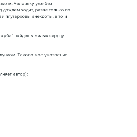
якоть. Человеку уже без
од дождем ходит, разве только по
ай плутарховы анекдоты, а то и
"Торба" найдешь милых сердцу
лдунком. Таково мое умозрение
няет автор):