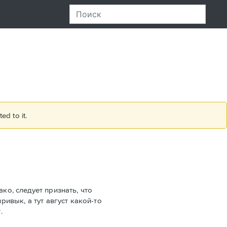
ed to it.
ко, следует признать, что
ривык, а тут август какой-то
.