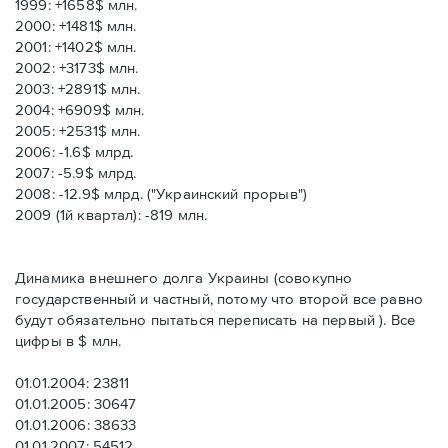
1999: +1658$ млн.
2000: +1481$ млн.
2001: +1402$ млн.
2002: +3173$ млн.
2003: +2891$ млн.
2004: +6909$ млн.
2005: +2531$ млн.
2006: -1.6$ млрд.
2007: -5.9$ млрд.
2008: -12.9$ млрд. ("Украинский прорыв")
2009 (1й квартал): -819 млн.
Динамика внешнего долга Украины (совокупно
государственный и частный, потому что второй все равно
будут обязательно пытаться переписать на первый ). Все
цифры в $ млн.
01.01.2004: 23811
01.01.2005: 30647
01.01.2006: 38633
01.01.2007: 54512