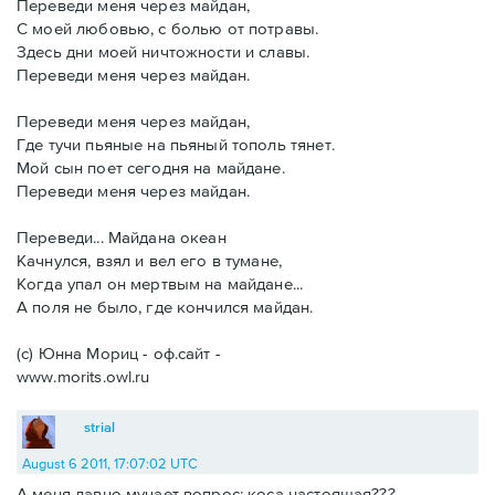
Переведи меня через майдан,
С моей любовью, с болью от потравы.
Здесь дни моей ничтожности и славы.
Переведи меня через майдан.
Переведи меня через майдан,
Где тучи пьяные на пьяный тополь тянет.
Мой сын поет сегодня на майдане.
Переведи меня через майдан.
Переведи... Майдана океан
Качнулся, взял и вел его в тумане,
Когда упал он мертвым на майдане...
А поля не было, где кончился майдан.
(с) Юнна Мориц - оф.сайт -
www.morits.owl.ru
strial
August 6 2011, 17:07:02 UTC
А меня давно мучает вопрос: коса настоящая???