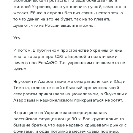
экономическая пропасть. Но ведь большая часть
жителей Украины, чего уж кривить душой, сама этого
желает. Ей же в европы без виз ездить невтерпеж, а
то что денег на это не будет, так на то плевать,
думают, что из России выдоить можно.
Угу.
И потом. В публичном пространстве Украины очень
много говорят про СЭЗ с Европой и практически
ничего про ЕврАзЭС. Т.е. украинским шишкам это не
нужно.
Янукович и Азаров такие же сепаратисты как и Ющ и
Тимоха, только те свой обычный провинциальный
сепаратизм прикрывали национализмом, а Янукович с
Азаровым и национализмом прикрываться не хотят.
В принципе на Украине законсервировалась
российская ситуация конца 90-х. Бал крутят какие-то
бывшие братки, что еще недавно крышевали рынки с
фруктами, и орда потомков местечковых портных.