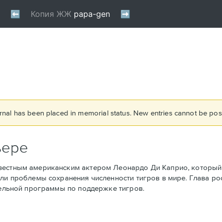
rnal has been placed in memorial status. New entries cannot be post
ьере
вестным американским актером Леонардо Ди Каприо, который 
или проблемы сохранения численности тигров в мире. Глава ро
тдельной программы по поддержке тигров.