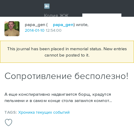
papa_gen (
papa_gen
) wrote,
2014
-
01
-
10
12:54:00
This journal has been placed in memorial status. New entries
cannot be posted to it.
Сопротивление бесполезно!
А еще конспиративно надвигается борщ, крадутся
пельмени и в самом конце стола затаился компот...
TAGS:
Хроника текущих событий