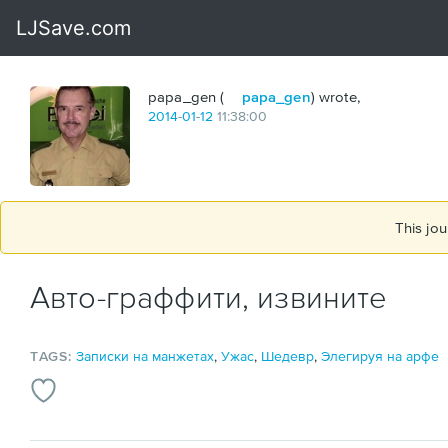
papa_gen (
papa_gen
) wrote,
2014
-
01
-
12
11:38:00
This jou
Авто-граффити, извините
TAGS:
Записки на манжетах
,
Ужас
,
Шедевр
,
Элегируя на арфе