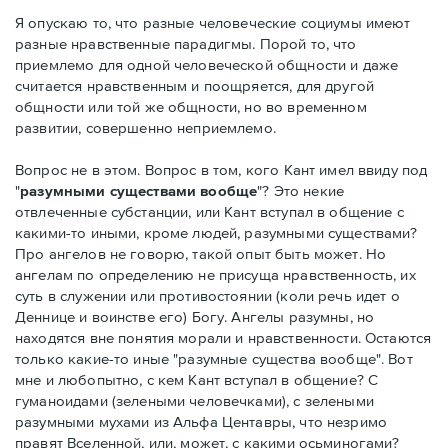
Я опускаю то, что разные человеческие социумы имеют
разные нравственные парадигмы. Порой то, что
приемлемо для одной человеческой общности и даже
считается нравственным и поощряется, для другой
общности или той же общности, но во временном
развитии, совершенно неприемлемо.
Вопрос не в этом. Вопрос в том, кого Кант имел ввиду под
"
разумными существами вообще
"? Это некие
отвлеченные субстанции, или Кант вступал в общение с
какими-то иными, кроме людей, разумными существами?
Про ангелов не говорю, такой опыт быть может. Но
ангелам по определению не присуща нравственность, их
суть в служении или противостоянии (коли речь идет о
Деннице и воинстве его) Богу. Ангелы разумны, но
находятся вне понятия морали и нравственности. Остаются
только какие-то иные "разумные существа вообще". Вот
мне и любопытно, с кем Кант вступал в общение? С
гуманоидами (зелеными человечками), с зелеными
разумными мухами из Альфа Центавры, что незримо
правят Вселенной, или, может, с какими осьминогами?