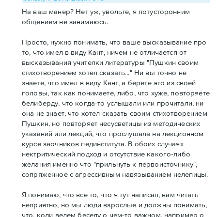
На ваш манер? Нет уж, увольте, я потусторонним
общением не занимаюсь.
Просто, нужно понимать, что ваше высказывание про
то, что имел в виду Кант, ничем не отличается от
высказывания учителки литературы "Пушкин своим
стихотворением хотел сказать..." Ни вы точно не
знаете, что имел в виду Кант, а берете это из своей
головы, так как понимаете, либо, что хуже, повторяете
белиберду, что когда-то услышали или прочитали, ни
она не знает, что хотел сказать своим стихотворением
Пушкин, но повторяет несусветицы из методических
указаний или лекций, что прослушала на лекционном
курсе заочников пединститута. В обоих случаях
нектритический подход и отсутствие какого-либо
желания именно что "прильнуть к первоисточнику",
сопряженное с агрессивным навязыванием нелепицы.
Я понимаю, что все то, что я тут написал, вам читать
неприятно, но мы люди взрослые и должны понимать,
что, коли ведем беседу о чем-то важном, например о