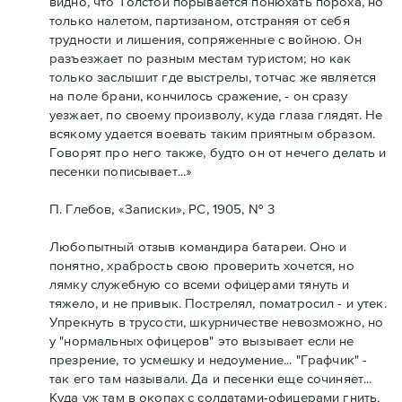
видно, что Толстой порывается понюхать пороха, но
только налетом, партизаном, отстраняя от себя
трудности и лишения, сопряженные с войною. Он
разъезжает по разным местам туристом; но как
только заслышит где выстрелы, тотчас же является
на поле брани, кончилось сражение, - он сразу
уезжает, по своему произволу, куда глаза глядят. Не
всякому удается воевать таким приятным образом.
Говорят про него также, будто он от нечего делать и
песенки пописывает...»
П. Глебов, «Записки», РС, 1905, № 3
Любопытный отзыв командира батареи. Оно и
понятно, храбрость свою проверить хочется, но
лямку служебную со всеми офицерами тянуть и
тяжело, и не привык. Пострелял, поматросил - и утек.
Упрекнуть в трусости, шкурничестве невозможно, но
у "нормальных офицеров" это вызывает если не
презрение, то усмешку и недоумение... "Графчик" -
так его там называли. Да и песенки еще сочиняет...
Куда уж там в окопах с солдатами-офицерами гнить,