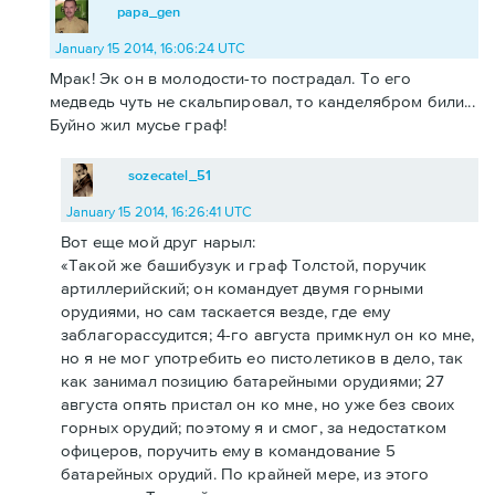
papa_gen
January 15 2014, 16:06:24 UTC
Мрак! Эк он в молодости-то пострадал. То его
медведь чуть не скальпировал, то канделябром били...
Буйно жил мусье граф!
sozecatel_51
January 15 2014, 16:26:41 UTC
Вот еще мой друг нарыл:
«Такой же башибузук и граф Толстой, поручик
артиллерийский; он командует двумя горными
орудиями, но сам таскается везде, где ему
заблагорассудится; 4-го августа примкнул он ко мне,
но я не мог употребить ео пистолетиков в дело, так
как занимал позицию батарейными орудиями; 27
августа опять пристал он ко мне, но уже без своих
горных орудий; поэтому я и смог, за недостатком
офицеров, поручить ему в командование 5
батарейных орудий. По крайней мере, из этого