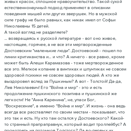
живых красок, сплошное нравоучительство. Такой сухой
естественнонаучный подход применяют в описании
поведения мышей или других зверушек. Но в мужской
силе графу не было равных, как никак имел от Софьи
Николаевны 15 детей.
А такой взгляд не разделяете?
... возвращаясь к русской литературе - вот оно живое,
настоящее, горячее, а не все эти мертворожденные
Достоевским "маленькие люди". Достоевский - пошел по
линии критиканства и... и что? А ничего - все равно, кроме
может быть Алеши Карамазова - тоже мертворожденное
все это. Мелкое копание в винтиках и шпунтиках не совсем
здоровой психики не совсем здоровых людей. А кто же
выздоровел вслед за Пушкиным? А вот - Толстой! Да-да,
Лев Николаевич! Его "Война и мир" - это и есть
продолжение пушкинского позитива и пушкинской же
легкости! Не "Анна Каренина", не, упаси Бог,
"Воскресение", а именно "Война и мир". И жизнь - она ведь
всегда все расставляет по своим местам - показывает, что
это так и есть. Ну кто там остался у Достоевского? Какой-
то странный прапраправнук, который водит троллейбус? А
посмотреть на потомков Толстого? Да во-первых их