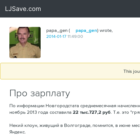
papa_gen (
papa_gen
) wrote,
2014
-
01
-
17
11:49:00
This jou
Про зарплату
По информации Новгородстата среднемесячная начисленна
ноябрь 2013 года составила
22 тыс.727,2 руб
. Т.е. это "г
Некий клоун, живущий в Волгограде, помнится, в июне ме
Яндекс.