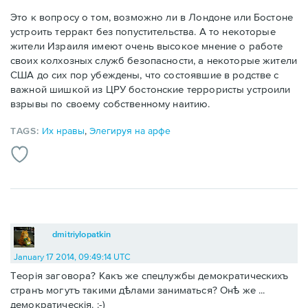
Это к вопросу о том, возможно ли в Лондоне или Бостоне
устроить терракт без попустительства. А то некоторые
жители Израиля имеют очень высокое мнение о работе
своих колхозных служб безопасности, а некоторые жители
США до сих пор убеждены, что состоявшие в родстве с
важной шишкой из ЦРУ бостонские террористы устроили
взрывы по своему собственному наитию.
TAGS:
Их нравы
,
Элегируя на арфе
dmitriylopatkin
January 17 2014, 09:49:14 UTC
Теорія заговора? Какъ же спецлужбы демократическихъ
странъ могутъ такими дѣлами заниматься? Онѣ же ...
демократическія. :-)