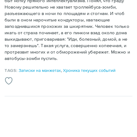
быт нотку пряного интеллектуализма. Понял, что граду
Новому решительно не хватает троллейбуса-зомби,
разъезжающего в ночи по площадям и стогнам. И чтоб
были в оном нарочитые кондукторы, хватающие
запозднившихся прохожих за шкирятник. Человек только
икать от страха починает, а его пинком взад около дома
выкидывают, приговаривая: "Иди, болезный, домой, а не
то замерзнешь". Такая услуга, совершенно копеечная, и
протрезвит многих и от обморожений убережет. Можно и
автобусы-зомби пустить.
TAGS:
Записки на манжетах
,
Хроника текущих событий