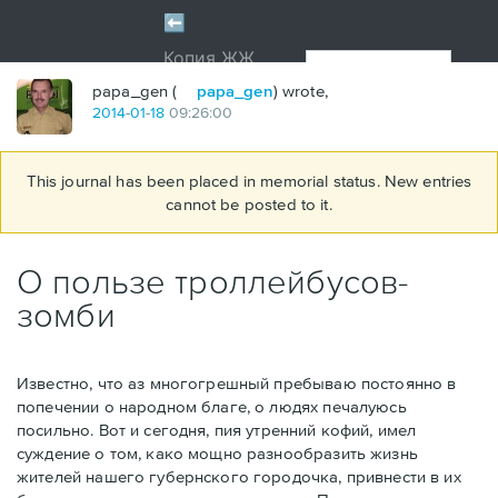
papa_gen (
papa_gen
) wrote,
2014
-
01
-
18
09:26:00
This journal has been placed in memorial status. New entries
cannot be posted to it.
О пользе троллейбусов-
зомби
Известно, что аз многогрешный пребываю постоянно в
попечении о народном благе, о людях печалуюсь
посильно. Вот и сегодня, пия утренний кофий, имел
суждение о том, како мощно разнообразить жизнь
жителей нашего губернского городочка, привнести в их