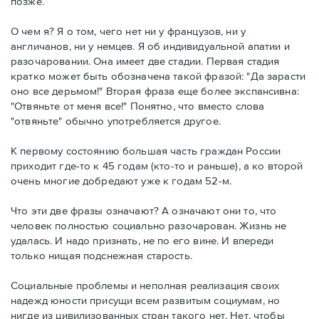
позже.
О чем я? Я о том, чего нет ни у французов, ни у
англичанов, ни у немцев. Я об индивидуальной апатии и
разочаровании. Она имеет две стадии. Первая стадия
кратко может быть обозначена такой фразой: "Да зарасти
оно все дерьмом!" Вторая фраза еще более экспансивна:
"Отвяньте от меня все!" Понятно, что вместо слова
"отвяньте" обычно употребляется другое.
К первому состоянию большая часть граждан России
приходит где-то к 45 годам (кто-то и раньше), а ко второй
очень многие добредают уже к годам 52-м.
Что эти две фразы означают? А означают они то, что
человек полностью социально разочарован. Жизнь не
удалась. И надо признать, не по его вине. И впереди
только нищая подснежная старость.
Социальные проблемы и неполная реализация своих
надежд юности присущи всем развитым социумам, но
нигде из цивилизованных стран такого нет. Нет, чтобы