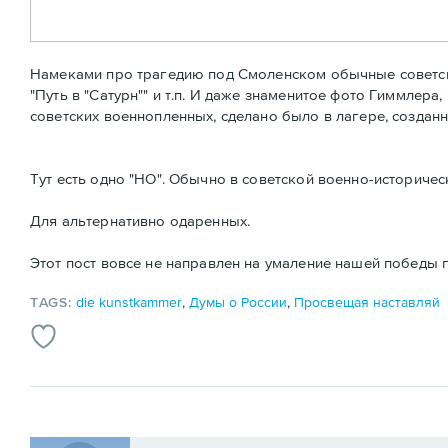
Намеками про трагедию под Смоленском обычные советски
"Путь в "Сатурн"" и т.п. И даже знаменитое фото Гиммлера,
советских военнопленных, сделано было в лагере, создан
Тут есть одно "НО". Обычно в советской военно-историчес
Для альтернативно одаренных.
Этот пост вовсе не направлен на умаление нашей победы
TAGS:
die kunstkammer
,
Думы о России
,
Просвещая наставляй