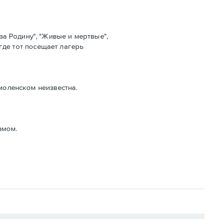
а Родину", "Живые и мертвые",
 где тот посещает лагерь
Смоленском неизвестна.
змом.