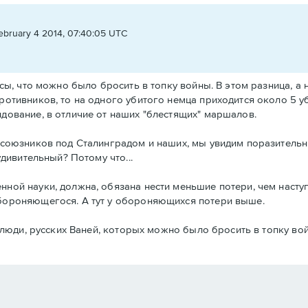
ebruary 4 2014, 07:40:05 UTC
сы, что можно было бросить в топку войны. В этом разница, а н
ротивников, то на одного убитого немца приходится около 5 
дование, в отличие от наших "блестящих" маршалов.
 союзников под Сталинградом и наших, мы увидим поразительн
удивительный? Потому что...
ной науки, должна, обязана нести меньшие потери, чем насту
бороняющегося. А тут у обороняющихся потери выше.
к люди, русских Ваней, которых можно было бросить в топку в