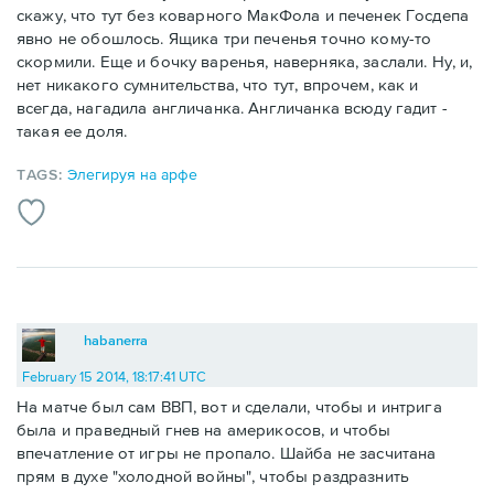
скажу, что тут без коварного МакФола и печенек Госдепа
явно не обошлось. Ящика три печенья точно кому-то
скормили. Еще и бочку варенья, наверняка, заслали. Ну, и,
нет никакого сумнительства, что тут, впрочем, как и
всегда, нагадила англичанка. Англичанка всюду гадит -
такая ее доля.
TAGS:
Элегируя на арфе
habanerra
February 15 2014, 18:17:41 UTC
На матче был сам ВВП, вот и сделали, чтобы и интрига
была и праведный гнев на америкосов, и чтобы
впечатление от игры не пропало. Шайба не засчитана
прям в духе "холодной войны", чтобы раздразнить