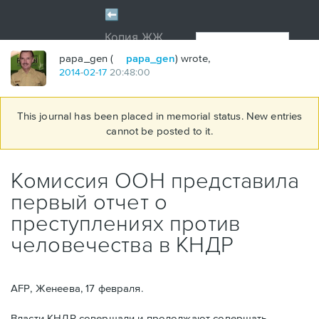
papa_gen (
papa_gen
) wrote,
2014
-
02
-
17
20:48:00
This journal has been placed in memorial status. New entries
cannot be posted to it.
Комиссия ООН представила
первый отчет о
преступлениях против
человечества в КНДР
AFP, Женеева, 17 февраля.
Власти КНДР совершали и продолжают совершать