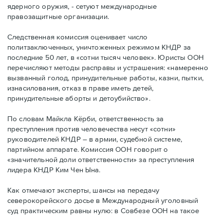
ядерного оружия, - сетуют международные
правозащитные организации.
Следственная комиссия оценивает число
политзаключенных, уничтоженных режимом КНДР за
последние 50 лет, в «сотни тысяч человек». Юристы ООН
перечисляют методы расправы и устрашения: «намеренно
вызванный голод, принудительные работы, казни, пытки,
изнасилования, отказ в праве иметь детей,
принудительные аборты и детоубийство».
По словам Майкла Кёрби, ответственность за
преступления против человечества несут «сотни»
руководителей КНДР – в армии, судебной системе,
партийном аппарате. Комиссия ООН говорит о
«значительной доли ответственности» за преступления
лидера КНДР Ким Чен Ына.
Как отмечают эксперты, шансы на передачу
северокорейского досье в Международный уголовный
суд практическим равны нулю: в Совбезе ООН на такое