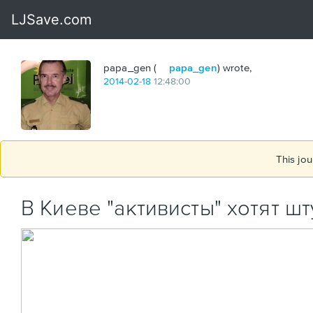
papa_gen (
papa_gen
) wrote,
2014
-
02
-
18
12:48:00
This jou
В Киеве "активисты" хотят ш