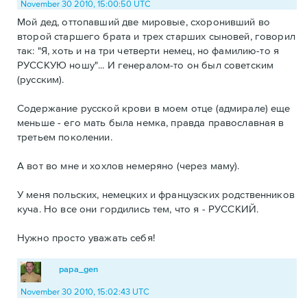
November 30 2010, 15:00:50 UTC
Мой дед, оттопавший две мировые, схоронивший во
второй старшего брата и трех старших сыновей, говорил
так: "Я, хоть и на три четверти немец, но фамилию-то я
РУССКУЮ ношу"... И генералом-то он был советским
(русским).
Содержание русской крови в моем отце (адмирале) еще
меньше - его мать была немка, правда православная в
третьем поколении.
А вот во мне и хохлов немеряно (через маму).
У меня польских, немецких и французских родственников
куча. Но все они гордились тем, что я - РУССКИЙ.
Нужно просто уважать себя!
papa_gen
November 30 2010, 15:02:43 UTC