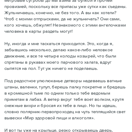
метровые сугробы до магазина за булкой и прочей
провизией, поскольку все припасы уже сутки как съедены.
Жульничаешь, конечно, не без того. А вы как хотели?
Чтоб с моими отпрысками, да не жульничать? Они сами,
кого хочешь, обжулят! Незнакомого с этими ангелочками
человека в карты раздеть могут!
Ну, иногда и мне таскаться приходится. Это, когда я,
забывшись несколько, делаю какое-либо неловкое
движение, и все те четыре колоды козырей, что были
спрятаны в рукавах моего парчового халата, вдруг
сыпятся на пол. Тут уж ничего не поделаешь.
Под радостное улюлюканье детворы надеваешь ватные
штаны, валенки, тулуп, берешь палку покрепче и бредешь
в кромешной тьме по одним только тебе ведомым
приметам в лабаз. А ветер вкруг тебя воет волком, крутя
снежные вихри и бросая их тебе в лицо. Но ты идешь,
словно полярник-первопроходец на чуть теплящийся свет
вывески «Мир здоровой пищи и алкоголя».
И вот ты уже на крыльце, резко открываешь дверь,