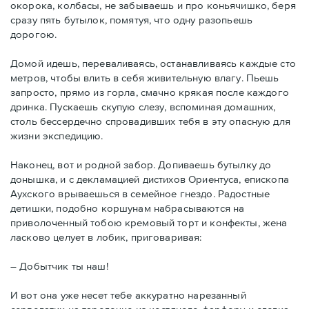
окорока, колбасы, не забываешь и про коньячишко, беря
сразу пять бутылок, помятуя, что одну разопьешь
дорогою.
Домой идешь, переваливаясь, останавливаясь каждые сто
метров, чтобы влить в себя живительную влагу. Пьешь
запросто, прямо из горла, смачно крякая после каждого
дринка. Пускаешь скупую слезу, вспоминая домашних,
столь бессердечно спровадивших тебя в эту опасную для
жизни экспедицию.
Наконец, вот и родной забор. Допиваешь бутылку до
донышка, и с декламацией дистихов Ориентуса, епископа
Аухского врываешься в семейное гнездо. Радостные
детишки, подобно коршунам набрасываются на
приволоченный тобою кремовый торт и конфекты, жена
ласково целует в лобик, приговаривая:
– Добытчик ты наш!
И вот она уже несет тебе аккуратно нарезанный