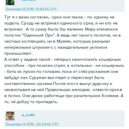
December 8 2010, 13:43:55 UTC
Тут я с вами согласен,- орки оне такие, - по одному не
ходють. Сроду не встречал одинокого орка, и ни кто не
встречал . А то сразу было бы явленно Миру эпическое
полотно "Одинокий Орк". А ведь нет такого полотна, ни в
частных коллекциях, ни в Музеях, которые разными
интересными штуками-с с назидательным уклоном
промышляют.
А ответ у задачи такой - пятерых изничтожить кошерным
способом - при поможи стрел, а остальных - не кошерным,
- бить их луком по головам, пока от слёз раскаиния оне
забудут как Суруман выглядит и перестанут быть
соответственно орками.После этого вынут дудочку и
насвистывая на ней Правильную мелодию -отвести орков
в полон. Оне дюже работящи при рачительном Хозяине. А
то, чё добру то пропадать.
a_zudin
December 9 2010, 20:24:42 UTC