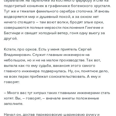
сервелатик на тарелочке из костяного фарфору и слегка
подогретый коньячек в графинчике богемского хрусталя.
Тут же и тяжелая фамильного серебра стопочка. И вновь
водворяется мир и душевный покой, а за окном нет
ничего стоящего – там воют волки, бродят злые орки,
совершаются полные мерзости поклонения Гингеме и
Бастинде и свищет холодный ветер, гоня одну вьюгу за
другой.
Кстати, про орков. Есть у меня приятель Сергей
Владимирович. Служит главным инженером на
небольшом, но и не на малом производстве. Так вот,
выпала как-то ему судьба, вакансия этого самого
главного инженера подвернулась. Ну, он, понятное дело,
на всех парах прибежал соискательствовать. А ему и
говорят:
– Много вас тут хитрых таких главными инженерами стать
хотят. Вы, – говорят, – вначале анкеты положенные
заполните.
Начал он, достав паркеровскую шариковую ручку и