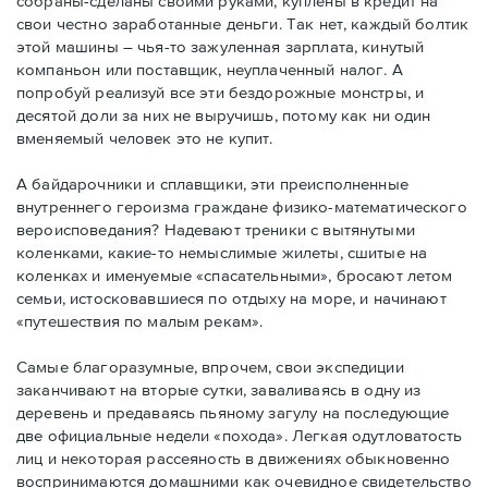
собраны-сделаны своими руками, куплены в кредит на
свои честно заработанные деньги. Так нет, каждый болтик
этой машины – чья-то зажуленная зарплата, кинутый
компаньон или поставщик, неуплаченный налог. А
попробуй реализуй все эти бездорожные монстры, и
десятой доли за них не выручишь, потому как ни один
вменяемый человек это не купит.
А байдарочники и сплавщики, эти преисполненные
внутреннего героизма граждане физико-математического
вероисповедания? Надевают треники с вытянутыми
коленками, какие-то немыслимые жилеты, сшитые на
коленках и именуемые «спасательными», бросают летом
семьи, истосковавшиеся по отдыху на море, и начинают
«путешествия по малым рекам».
Самые благоразумные, впрочем, свои экспедиции
заканчивают на вторые сутки, заваливаясь в одну из
деревень и предаваясь пьяному загулу на последующие
две официальные недели «похода». Легкая одутловатость
лиц и некоторая рассеяность в движениях обыкновенно
воспринимаются домашними как очевидное свидетельство