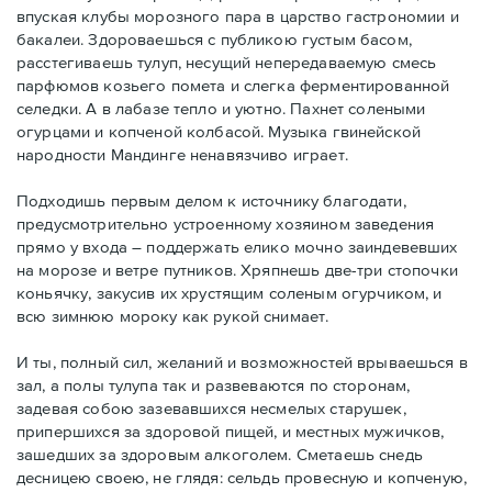
впуская клубы морозного пара в царство гастрономии и
бакалеи. Здороваешься с публикою густым басом,
расстегиваешь тулуп, несущий непередаваемую смесь
парфюмов козьего помета и слегка ферментированной
селедки. А в лабазе тепло и уютно. Пахнет солеными
огурцами и копченой колбасой. Музыка гвинейской
народности Мандинге ненавязчиво играет.
Подходишь первым делом к источнику благодати,
предусмотрительно устроенному хозяином заведения
прямо у входа – поддержать елико мочно заиндевевших
на морозе и ветре путников. Хряпнешь две-три стопочки
коньячку, закусив их хрустящим соленым огурчиком, и
всю зимнюю мороку как рукой снимает.
И ты, полный сил, желаний и возможностей врываешься в
зал, а полы тулупа так и развеваются по сторонам,
задевая собою зазевавшихся несмелых старушек,
припершихся за здоровой пищей, и местных мужичков,
зашедших за здоровым алкоголем. Сметаешь снедь
десницею своею, не глядя: сельдь провесную и копченую,