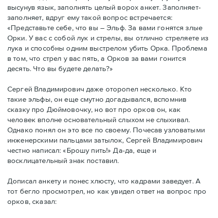
высунув язык, заполнять целый ворох анкет. Заполняет-
заполняет, вдруг ему такой вопрос встречается:
«Представьте себе, что вы – Эльф. За вами гонятся злые
Орки. У вас с собой лук и стрелы, вы отлично стреляете из
лука и способны одним выстрелом убить Орка. Проблема
в том, что стрел у вас пять, а Орков за вами гонится
десять. Что вы будете делать?»
Сергей Владимирович даже оторопел несколько. Кто
такие эльфы, он еще смутно догадывался, вспомнив
сказку про Дюймовочку, но вот про орков он, как
человек вполне основательный слыхом не слыхивал.
Однако понял он это все по своему. Почесав узловатыми
инженерскими пальцами затылок, Сергей Владимирович
честно написал: «Брошу пить!» Да-да, еще и
восклицательный знак поставил.
Дописал анкету и понес хлюсту, что кадрами заведует. А
тот бегло просмотрел, но как увидел ответ на вопрос про
орков, сказал: