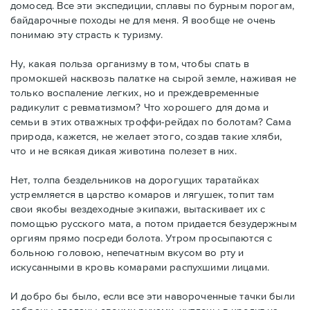
домосед. Все эти экспедиции, сплавы по бурным порогам,
байдарочные походы не для меня. Я вообще не очень
понимаю эту страсть к туризму.
Ну, какая польза организму в том, чтобы спать в
промокшей насквозь палатке на сырой земле, наживая не
только воспаление легких, но и преждевременные
радикулит с ревматизмом? Что хорошего для дома и
семьи в этих отважных троффи-рейдах по болотам? Сама
природа, кажется, не желает этого, создав такие хляби,
что и не всякая дикая животина полезет в них.
Нет, толпа бездельников на дорогущих таратайках
устремляется в царство комаров и лягушек, топит там
свои якобы вездеходные экипажи, вытаскивает их с
помощью русского мата, а потом придается безудержным
оргиям прямо посреди болота. Утром просыпаются с
больною головою, непечатным вкусом во рту и
искусанными в кровь комарами распухшими лицами.
И добро бы было, если все эти навороченные тачки были