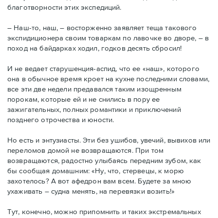
благотворности этих экспедиций.
– Наш-то, наш, – восторженно заявляет теща такового
экспидиционера своим товаркам по лавочке во дворе, – в
поход на байдарках ходил, годков десять сбросил!
И не ведает старушенция-аспид, что ее «наш», которого
она в обычное время кроет на кухне последними словами,
все эти две недели предавался таким изощренным
порокам, которые ей и не снились в пору ее
зажигательных, полных романтики и приключений
позднего отрочества и юности.
Но есть и энтузиасты. Эти без ушибов, увечий, вывихов или
переломов домой не возвращаются. При том
возвращаются, радостно улыбаясь передним зубом, как
бы сообщая домашним: «Ну, что, стервецы, к морю
захотелось? А вот афедрон вам всем. Будете за мною
ухаживать – судна менять, на перевязки возить!»
Тут, конечно, можно припомнить и таких экстремальных