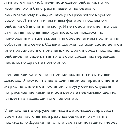
личностей, как любители подледной рыбалки, но их
извиняет хотя бы страсть нашего человека к
коллективному и задумчивому потреблению вкусной
водочки. Лично я ничем иным феномен подледной
рыбалки объяснить не могу. И не говорите мне, что все
эти толпы полупьяных мужиков, слоняющихся по
прибрежным льдинам, заняты обеспечением пропитания
собственных семей. Однако, должен со всей свойственной
мне правдивостью признать, что драк я среди подледных
рыбаков не видел, пьяных в зюзю среди них перевидал
немало, но драк не припомню.
Нет, вы как хотите, но я принципиальный и активный
домосед. Люблю, я знаете, длинными вечерами сидеть в
жарко натопленной гостиной, в кругу семьи, слушать
потрескивание камина и вой ветра в невидимых щелях,
глядеть на падающий снег за окном.
Этак сидишь в окружении чад и домочадцев, проводя
время за настольными развивающими играми типа
подкидного Дурака на то, кто все-таки потащится через