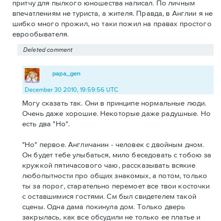
притчу для пылкого юношества написал. По личным
впечатлениям не туриста, а жителя. Правда, в Англии я не
шибко много прожил, но таки пожил на правах простого
еврообывателя.
Deleted comment
papa_gen
December 30 2010, 19:59:56 UTC
Могу сказать так. Они в принципе нормальные люди.
Очень даже хорошие. Некоторые даже радушные. Но
есть два "Но".
"Но" первое. Англичанин - человек с двойным дном.
Он будет тебе улыбаться, мило беседовать с тобою за
кружкой пятичасового чаю, рассказывать всякие
любопытности про общих знакомых, а потом, только
ты за порог, старательно перемоет все твои косточки
с оставшимися гостями. См был свидетелем такой
сцены. Одна дама покинула дом. Только дверь
закрылась, как все обсудили не только ее платье и