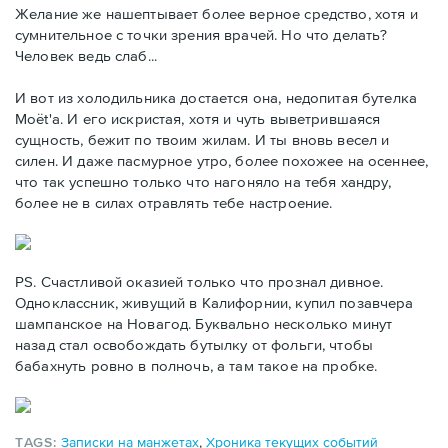
Желание же нашептывает более верное средство, хотя и
сумнительное с точки зрения врачей. Но что делать?
Человек ведь слаб...
И вот из холодильника достается она, недопитая бутелка
Moët'а. И его искристая, хотя и чуть выветрившаяся
сущность, бежит по твоим жилам. И ты вновь весел и
силен. И даже пасмурное утро, более похожее на осеннее,
что так успешно только что нагоняло на тебя хандру,
более не в силах отравлять тебе настроение.
PS. Счастливой оказией только что прознал дивное.
Одноклассник, живущий в Калифорнии, купил позавчера
шампанское на Новагод. Буквально несколько минут
назад стал освобождать бутылку от фольги, чтобы
бабахнуть ровно в полночь, а там такое на пробке.
TAGS:
Записки на манжетах
,
Хроника текущих событий