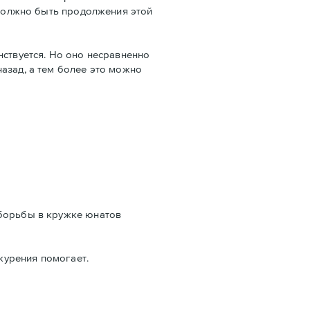
е должно быть продолжения этой
нствуется. Но оно несравненно
азад, а тем более это можно
 борьбы в кружке юнатов
 курения помогает.