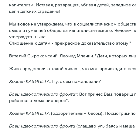
капитализм. Истязая, развращая, убивая детей, западное 
цепи детских страданий!
Мы вовсе не утверждаем, что в социалистическом обществ
выше и гуманней общества капиталистического. Человечне
утверждать ныне.
Отношение к детям - прекрасное доказательство этому."
Виталий Сырокомский, Леонид Млечин. "Дети, которых лишил
Живо представляю такой диалог, что мог происходить вес
Хозяин КАБИНЕТА
: Ну, с сем пожаловали?
Боец идеологического фронта
*: Вот принес Вам, товари
районного дома пионеров".
Хозяин КАБИНЕТА
(одобрительным басом): Посмотрим-посмо
Боец идеологического фронта
(слащаво улыбаясь и маша а