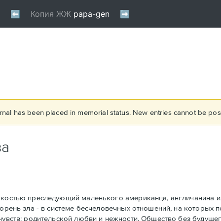
rnal has been placed in memorial status. New entries cannot be post
ва
окостью преследующий маленького американца, англичанина или
Корень зла - в системе бесчеловечных отношений, на которых 
 чувств: родительской любви и нежности. Общество без будуще