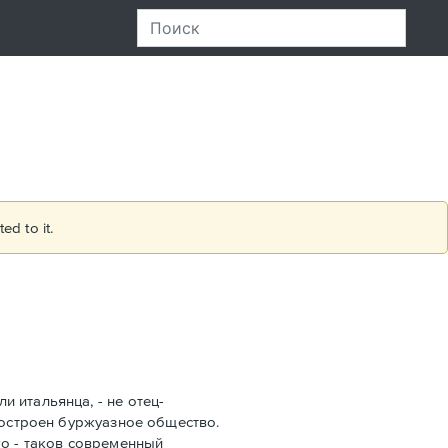
ed to it.
 итальянца, - не отец-
построен буржуазное общество.
го - таков современный