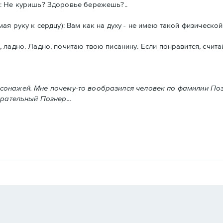
): Не куришь? Здоровье бережешь?..
ая руку к сердцу): Вам как на духу - не имею такой физическо
, ладно. Ладно, почитаю твою писанину. Если понравится, счит
нажей. Мне почему-то вообразился человек по фамилии Позне
рательный Познер...