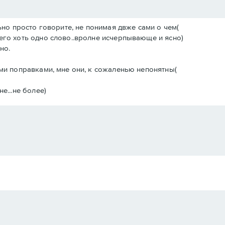
ьно просто говорите, не понимая двже сами о чем(
го хоть одно слово..вролне исчерпывающе и ясно)
но.
ми поправками, мне они, к сожаленью непонятны(
е...не более)