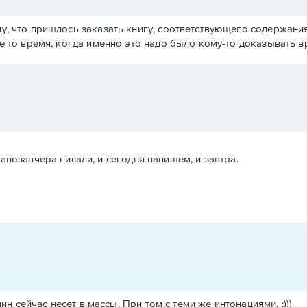
оду, что пришлось заказать книгу, соответствующего содержани
не то время, когда именно это надо было кому-то доказывать вр
апозавчера писали, и сегодня напишем, и завтра.
н сейчас несет в массы. При том с теми же интонациями. :)))