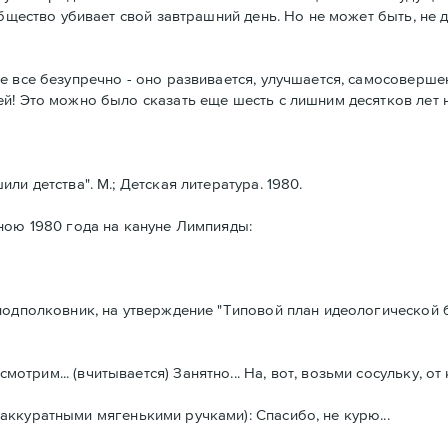
общество убивает свой завтрашний день. Но не может быть, н
е все безупречно - оно развивается, улучшается, самосоверше
й! Это можно было сказать еще шесть с лишним десятков лет н
и детства". М.; Детская литература. 1980.
ною 1980 года на кануне Лимпияды:
щ подполковник, на утверждение "Типовой план идеологической
трим... (вчитывается) Занятно... На, вот, возьми сосульку, от
ккуратными мягенькими ручками): Спасибо, не курю...