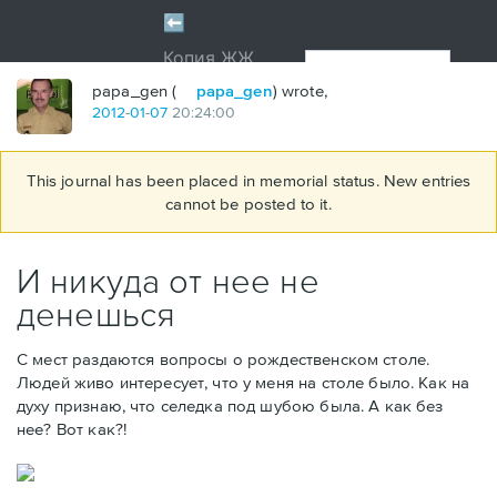
papa_gen (
papa_gen
) wrote,
2012
-
01
-
07
20:24:00
This journal has been placed in memorial status. New entries
cannot be posted to it.
И никуда от нее не
денешься
С мест раздаются вопросы о рождественском столе.
Людей живо интересует, что у меня на столе было. Как на
духу признаю, что селедка под шубою была. А как без
нее? Вот как?!