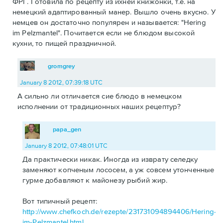
ФРГ. Готовила по рецепту из ихней книжонки, т.е. на
немецкий адаптированный манер. Вышло очень вкусно. У
немцев он достаточно популярен и называется: "Hering
im Pelzmantel". Почитается если не блюдом высокой
кухни, то пищей праздничной.
gromgrey
January 8 2012, 07:39:18 UTC
А сильно ли отличается сие блюдо в немецком
исполнении от традиционных наших рецептур?
papa_gen
January 8 2012, 07:48:01 UTC
Да практически никак. Иногда из изврату селедку
заменяют копченым лососем, а уж совсем утонченные
гурме добавляют к майонезу рыбий жир.
Вот типичный рецепт:
http://www.chefkoch.de/rezepte/231731094894406/Hering-
im-Pelzmantel.html