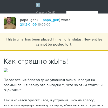
papa_gen (
papa_gen
) wrote,
2012
-
01
-
09
16:05:00
This journal has been placed in memorial status. New entries
cannot be posted to it.
Как страшно жЫть!
После чтения блогов даже упавшая вилка наводит на
размышления: "Кому это выгодно?", "Кто за этим стоит?" и
"Доколе?!"
Так и хочется бросить все, и устремившись на трассу,
найти там придорожный трактир и, вбежав в него, громко