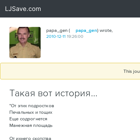
papa_gen (
papa_gen
) wrote,
2010
-
12
-
11
19:26:00
This jou
Такая вот история...
"От этих подростков
Печальных и тощих
Еще содрогнется
Манежная площадь
От ихнего скотства