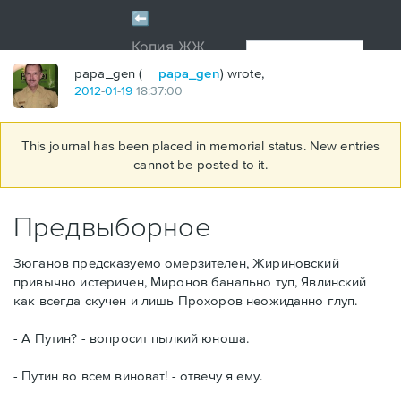
papa_gen (
papa_gen
) wrote,
2012
-
01
-
19
18:37:00
This journal has been placed in memorial status. New entries
cannot be posted to it.
Предвыборное
Зюганов предсказуемо омерзителен, Жириновский
привычно истеричен, Миронов банально туп, Явлинский
как всегда скучен и лишь Прохоров неожиданно глуп.
- А Путин? - вопросит пылкий юноша.
- Путин во всем виноват! - отвечу я ему.