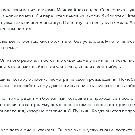
начал заниматься стихами. Мачеха Александра Сергеевича Пушк
многих поэтов. Он перечитал книги из многих библиотек. Чита
 уехал заканчивать институт. В институт он поступил тяжело. А
еменным поэтом.
е дети любят до сих пор, читают без усталости. Много написа
на земле.
н много работал, постоянно сидел дома у камина и писал, пис
и, что он мог выйти прогуляться один или с кем-нибудь.
щине, которую любил, несмотря на свои произведения. Полюби
ссказы – эта любовь ему даже помогла писать жизненные и люб
ногими страшными болезнями, которые не проходят, а просто 
оставляя на завтра. Ему помогала в этом его жена, которая не
изведения, которые оставил А.С. Пушкин. Когда он стал поправ
рого потом очень уважали. Он рос очень услужливым, воспита