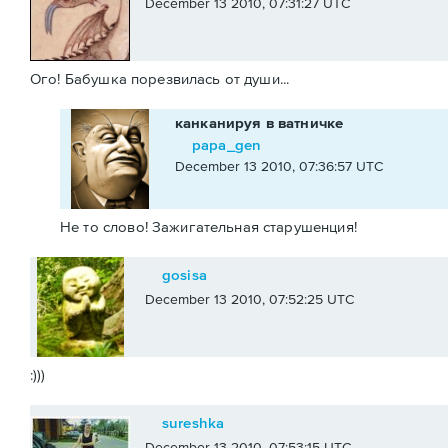
December 13 2010, 07:31:27 UTC
Ого! Бабушка порезвилась от души...
канканируя в ватничке
papa_gen
December 13 2010, 07:36:57 UTC
Не то слово! Зажигательная старушенция!
gosisa
December 13 2010, 07:52:25 UTC
:)))
sureshka
December 13 2010, 07:53:15 UTC