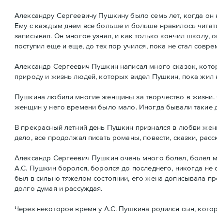
Александру Сергеевичу Пушкину было семь лет, когда он 
Ему с каждым днем все больше и больше нравилось читать 
записывал. Он многое узнал, и как только кончил школу, он
поступил еще и еще, до тех пор учился, пока не стал совр
Александр Сергеевич Пушкин написал много сказок, которы
природу и жизнь людей, которых видел Пушкин, пока жил 
Пушкина любили многие женщины за творчество в жизни. О
женщин у него времени было мало. Иногда бывали такие дн
В прекрасный летний день Пушкин признался в любви жен
дело, все продолжал писать романы, повести, сказки, ра
Александр Сергеевич Пушкин очень много болел, болел м
А.С. Пушкин боролся, боролся до последнего, никогда не 
был в сильно тяжелом состоянии, его жена дописывала про
долго думая и рассуждая.
Через некоторое время у А.С. Пушкина родился сын, кото