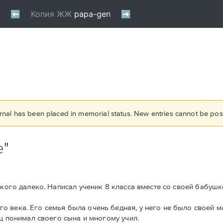
rnal has been placed in memorial status. New entries cannot be post
е"
акого далеко. Написал ученик 8 класса вместе со своей бабушк
 века. Его семья была очень бедная, у него не было своей м
ец понимал своего сына и многому учил.