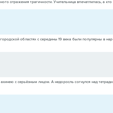
ного отражения трагичности. Учительница впечатлилась, а кто 
овгородской областях с середины 19 века были популярны в на
у ахинею с серьёзным лицом. А недоросль согнулся над тетрадк