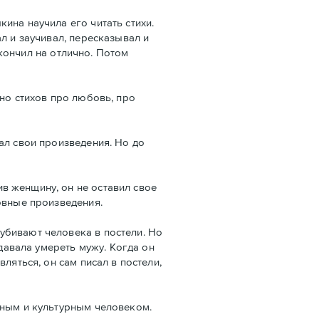
ина научила его читать стихи.
л и заучивал, пересказывал и
 кончил на отлично. Потом
но стихов про любовь, про
ал свои произведения. Но до
в женщину, он не оставил свое
овные произведения.
убивают человека в постели. Но
 давала умереть мужу. Когда он
ляться, он сам писал в постели,
нным и культурным человеком.