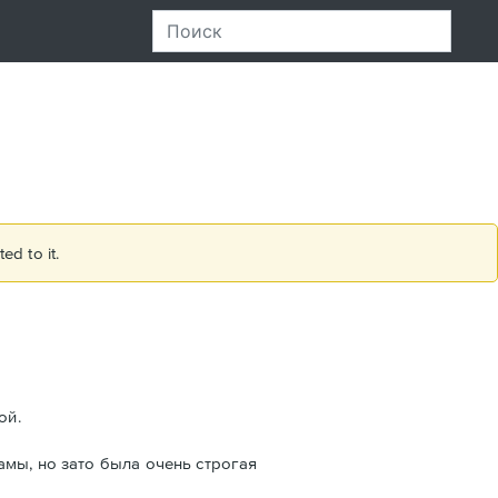
ed to it.
ой.
амы, но зато была очень строгая