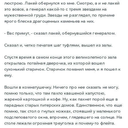
люстрою. Лакей обернулся ко мне. Смотрю, а и не лакей
это вовсе, а генерал какой-то с тремя звездами на
мужественной груди. Звезды не разглядел, по причине
ярого блеска драгоценных каменьев на них.
- Вас примут, - сказал лакей, обернувшийся генералом.
Сказал и, четко печатая шаг туфлями, вышел из залы.
Спустя время в самом конце этого великолепного зала
открылась потайная дверочка, из которой вошел
сухонький старичок. Старичок поманил меня, и я пошел к
ему.
Вошли в комнатушечку. Ничего про нее сказать не могу,
помню только, что там пахло квашеной капустою,
жареной картошкой и кофе. Ну, как пахнет порой еще в
парадных старых питерских домов. Единственное, что еще
помню, так стол о гнутых ножках, стоявший у маленького
подслеповатого окна, впрочем, глядевшего на солнце. На
столе лежали огромная треуголка и почему-то флейта.