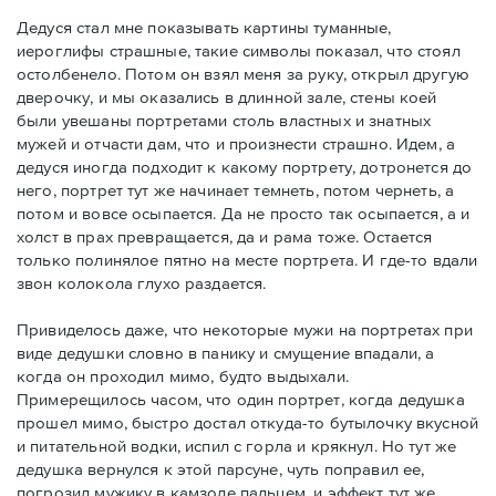
Дедуся стал мне показывать картины туманные,
иероглифы страшные, такие символы показал, что стоял
остолбенело. Потом он взял меня за руку, открыл другую
дверочку, и мы оказались в длинной зале, стены коей
были увешаны портретами столь властных и знатных
мужей и отчасти дам, что и произнести страшно. Идем, а
дедуся иногда подходит к какому портрету, дотронется до
него, портрет тут же начинает темнеть, потом чернеть, а
потом и вовсе осыпается. Да не просто так осыпается, а и
холст в прах превращается, да и рама тоже. Остается
только полинялое пятно на месте портрета. И где-то вдали
звон колокола глухо раздается.
Привиделось даже, что некоторые мужи на портретах при
виде дедушки словно в панику и смущение впадали, а
когда он проходил мимо, будто выдыхали.
Примерещилось часом, что один портрет, когда дедушка
прошел мимо, быстро достал откуда-то бутылочку вкусной
и питательной водки, испил с горла и крякнул. Но тут же
дедушка вернулся к этой парсуне, чуть поправил ее,
погрозил мужику в камзоле пальцем, и эффект тут же