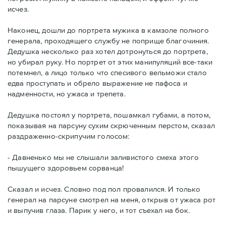
исчез.
Наконец, дошли до портрета мужика в камзоле полного
генерала, проходящего службу не поприще благочиния.
Дедушка несколько раз хотел дотронуться до портрета,
но убирал руку. Но портрет от этих манипуляций все-таки
потемнел, а лицо только что спесивого вельможи стало
едва проступать и обрело выражение не пафоса и
надменности, но ужаса и трепета.
Дедушка постоял у портрета, пошамкал губами, а потом,
показывая на парсуну сухим скрюченным перстом, сказал
раздраженно-скрипучим голосом:
- Давненько мы не слышали заливистого смеха этого
пышущего здоровьем сорванца!
Сказал и исчез. Словно под пол провалился. И только
генерал на парсуне смотрел на меня, открыв от ужаса рот
и выпучив глаза. Парик у него, и тот съехал на бок.