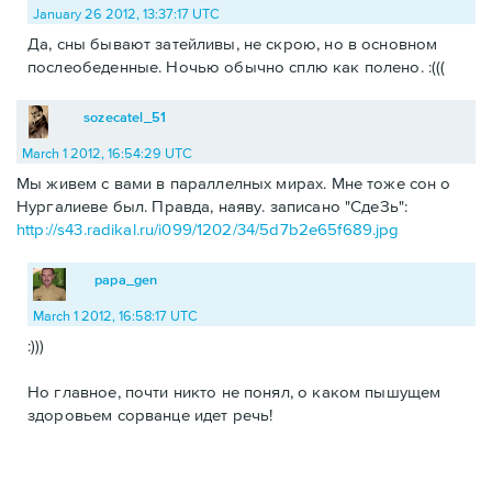
January 26 2012, 13:37:17 UTC
Да, сны бывают затейливы, не скрою, но в основном
послеобеденные. Ночью обычно сплю как полено. :(((
sozecatel_51
March 1 2012, 16:54:29 UTC
Мы живем с вами в параллелных мирах. Мне тоже сон о
Нургалиеве был. Правда, наяву. записано "СдеЗь":
http://s43.radikal.ru/i099/1202/34/5d7b2e65f689.jpg
papa_gen
March 1 2012, 16:58:17 UTC
:)))
Но главное, почти никто не понял, о каком пышущем
здоровьем сорванце идет речь!