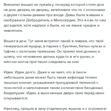
Внезапно вышел на лужайку, посеред которой стоял дом
не дом, дворец не дворец, затейливое что-то с колоннами
и двумя голыми девами при входе. Девы были живыми и
изображали Добродетель и Милосердие. Это я как-то сам
догадался, хотя надписи и были, но на языке чуждом и
невнятном.
Вошел в дом. Тут меня встретил лакей в ливрее, что твой
генеральский мундир, в парике с буклями, белых чулках и
туфлях с золотыми пряжками. Он принял мое домино и
шляпу, что мгновенно делись куда-то в его руках, и
жестом молча пригласил следовать за ним.
Идем. Идем долго. Даже и не чаял, что в таком
небольшом доме может быть такая анфилада толико
пышных комнат, украшенная причудливой лепниной с
позолотой и наполненная таким количеством бесценных
безделушек. Идем, а высоченные двери сами перед нами
открываются.
Наконец, пришли в залу отделанную яшмою и с огромною