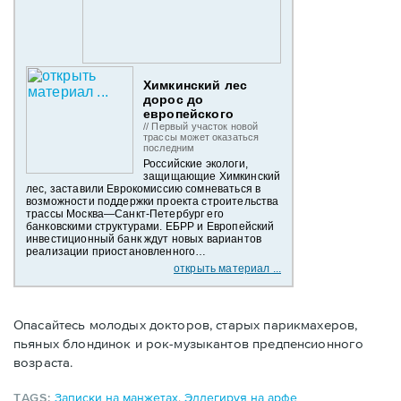
Химкинский лес
дорос до
европейского
// Первый участок новой
трассы может оказаться
последним
Российские экологи,
защищающие Химкинский
лес, заставили Еврокомиссию сомневаться в
возможности поддержки проекта строительства
трассы Москва—Санкт-Петербург его
банковскими структурами. ЕБРР и Европейский
инвестиционный банк ждут новых вариантов
реализации приостановленного…
открыть материал ...
Опасайтесь молодых докторов, старых парикмахеров,
пьяных блондинок и рок-музыкантов предпенсионного
возраста.
TAGS:
Записки на манжетах
,
Эллегируя на арфе