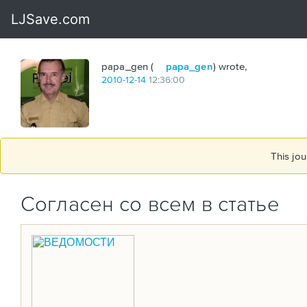
papa_gen (
papa_gen
) wrote,
2010
-
12
-
14
12:36:00
This jou
Согласен со всем в статье